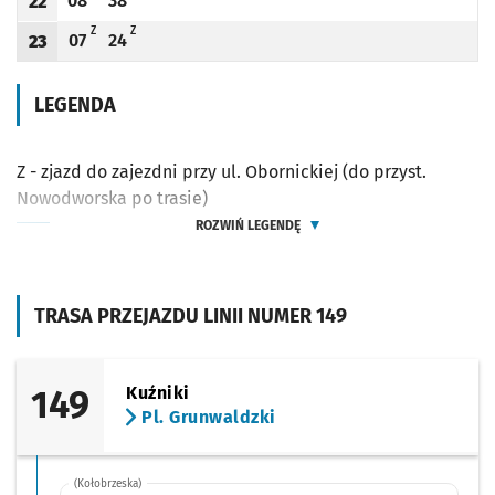
08
38
22
Odjazd
minut po godzinie 22
Odjazd
minut po godzinie 22
Godzina odjazdu
Z - ZJAZD DO ZAJEZDNI PRZY UL. OBORNICKIEJ (DO PRZYST. NOWODWORSKA PO T
Z - ZJAZD DO ZAJEZDNI PRZY UL. OBORNICKIEJ (DO PRZYST. NOWODWORS
Z
Z
07
24
23
Odjazd
minut po godzinie 23
Odjazd
minut po godzinie 23
Godzina odjazdu
LEGENDA
Z - zjazd do zajezdni przy ul. Obornickiej (do przyst.
Nowodworska po trasie)
ROZWIŃ LEGENDĘ
TRASA PRZEJAZDU LINII NUMER 149
149
Kuźniki
Pl. Grunwaldzki
(Kołobrzeska)