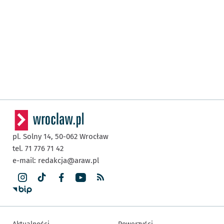
pl. Solny 14,
50-062
Wrocław
tel. 71 776 71 42
e-mail:
redakcja@araw.pl