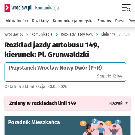
Serwis informacyjny wroclaw.pl podserwis: Komunikacja
Menu
Aktualności
Rozkłady
Komunikacja miejska
Zmiany
Piesi
Row
wroclaw.pl
Komunikacja
Rozkłady jazdy MPK
Linia 149
Autobu
Rozkład jazdy autobusu 149,
kierunek: Pl. Grunwaldzki
Przystanek Wrocław Nowy Dwór (P+R)
Słupek: 12144
Ostatnia aktualizacja:
30.05.2026
Zmiany w rozkładach
linii 149
ROZWIŃ
Poradnik Mieszkańca