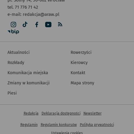
tel. 71 776 71 42
e-mail:
redakcja@araw.pl
Aktualności
Rowerzyści
Rozkłady
Kierowcy
Komunikacja miejska
Kontakt
Zmiany w komunikacji
Mapa strony
Piesi
Inne informacje
Redakcja
Deklaracja dostępności
Newsletter
Regulamin
Regulamin konkursów
Polityka prywatności
Ustawienia cookies