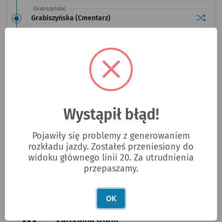
(Grabiszyńska)
Sprawdź
przysta
Grabiszyńska (Cmentarz)
(Grabiszyńska)
Sprawdź
przystan
Grabiszyńska (Cmentarz II)
(Grabiszyńska)
Sprawdź
przysta
Oporów
Wystąpił błąd!
20
Grabiszynek
Leśnica
Pojawiły się problemy z generowaniem
rozkładu jazdy. Zostałeś przeniesiony do
widoku głównego linii 20. Za utrudnienia
20
przepaszamy.
Oporów
Zajezdnia Borek
OK
Zajezdnia Ołbin