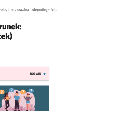
Autobus 913, przystanek Wysoka - Osiedle, kier: Żórawina - Niepodległości (Mostek)
runek:
tek)
ROZWIŃ
INFORMACJE O ZMIANACH W ROZKŁADACH JAZDY LINI
worzy się w nowej karcie