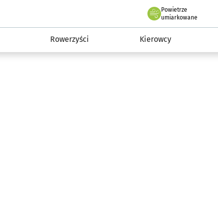
Powietrze
we Wrocławiu
munikacja
umiarkowane
Rowerzyści
Kierowcy