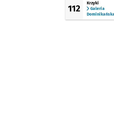
Krzyki
112
Szukalice
Galeria
Dominikańsk
Szukalice
Przystanek
NŻ
(Lipowa)
Rzeplin - Al. Lipowa
(Wrocławska)
Żórawina -
Wrocławska
(Wrocławska)
Żórawina - Skrzy.
Niepodległości
(Małowiejska)
Żórawina -
Niepodległości
(Mostek)