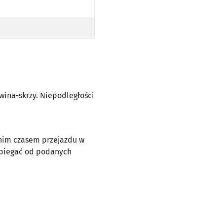
awina-skrzy. Niepodległości
dnim czasem przejazdu w
dbiegać od podanych