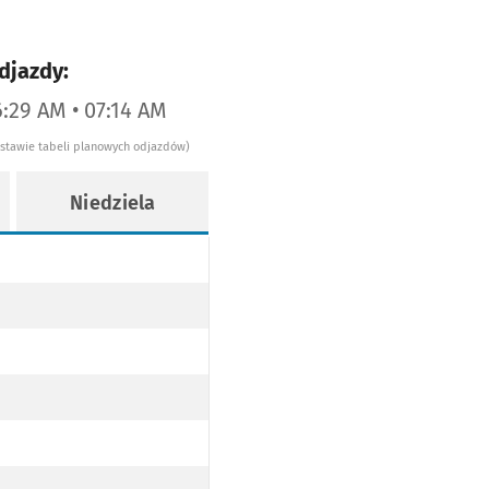
djazdy:
6:29 AM • 07:14 AM
dstawie tabeli planowych odjazdów)
Niedziela
A-SKRZY. NIEPODLEGŁOŚCI PO TRASIE)
NA-SKRZY. NIEPODLEGŁOŚCI PO TRASIE)