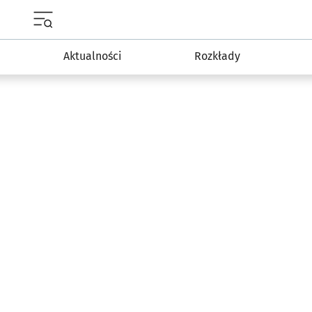
Menu główne portalu wroclaw.pl
Aktualności
Rozkłady