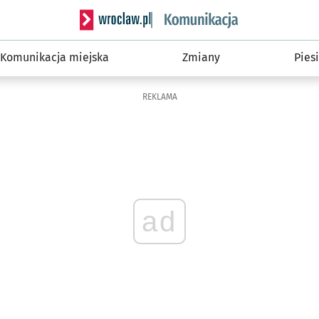
Serwis informacyjny wroclaw.pl podserwis: Ko
Komunikacja miejska
Zmiany
Piesi
REKLAMA
ad