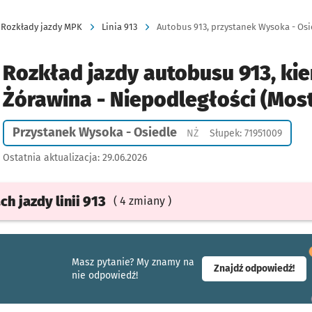
Rozkłady jazdy MPK
Linia 913
Rozkład jazdy autobusu 913, kie
Żórawina - Niepodległości (Mos
Przystanek Wysoka - Osiedle
Przystanek na życzenie
NŻ
Słupek: 71951009
Ostatnia aktualizacja:
29.06.2026
ach
jazdy
linii 913
( 4 zmiany )
Masz pytanie? My znamy na
- ot
Znajdź odpowiedź!
nie odpowiedź!