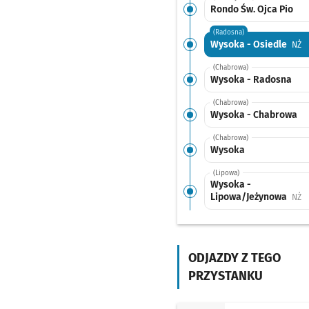
Rondo Św. Ojca Pio
(Radosna)
Wysoka - Osiedle
Pr
NŻ
(Chabrowa)
Wysoka - Radosna
(Chabrowa)
Wysoka - Chabrowa
(Chabrowa)
Wysoka
(Lipowa)
Wysoka -
Lipowa/Jeżynowa
Pr
NŻ
(Lipowa)
Karwiany - Skrzy.
(Wrocławska/Majowa
Sprawdź proponowane
Karwiany - Skrzy. (
Czas przejazdu
ODJAZDY Z TEGO
9'
PRZYSTANKU
(Wrocławska)
Komorowice