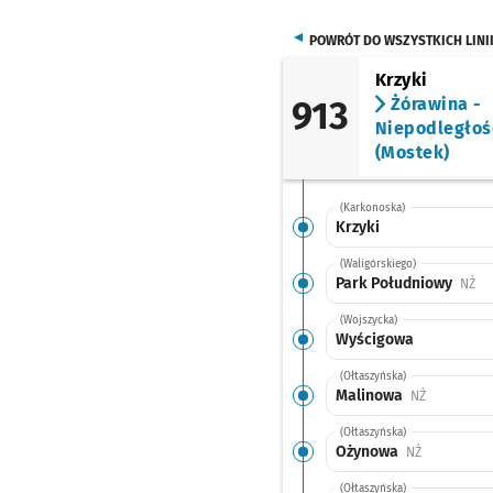
POWRÓT DO WSZYSTKICH LINI
Krzyki
913
Żórawina -
Niepodległoś
(Mostek)
(Karkonoska)
Krzyki
(Waligórskiego)
Park Południowy
Prz
NŻ
(Wojszycka)
Wyścigowa
(Ołtaszyńska)
Malinowa
Przystanek
NŻ
(Ołtaszyńska)
Ożynowa
Przystanek 
NŻ
(Ołtaszyńska)