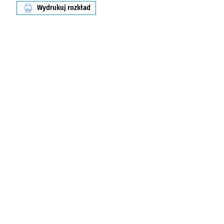
Wydrukuj rozkład
linii nr 913