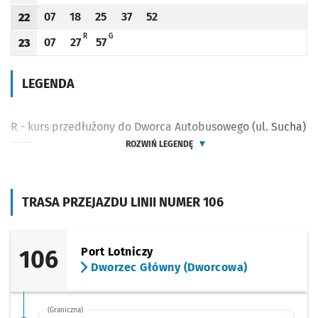
07
18
25
37
52
22
Odjazd
minut po godzinie 22
Odjazd
minut po godzinie 22
Odjazd
minut po godzinie 22
Odjazd
minut po godzinie 22
Odjazd
minut po godzinie 22
Godzina odjazdu
R - KURS PRZEDŁUŻONY DO DWORCA AUTOBUSOWEGO (UL. SUCHA)
G - KURS PRZEDŁUŻONY DO DWORCA AUTOBUSOWEGO (UL. SUC
R
G
07
27
57
23
Odjazd
minut po godzinie 23
Odjazd
minut po godzinie 23
Odjazd
minut po godzinie 23
Godzina odjazdu
LEGENDA
R - kurs przedłużony do Dworca Autobusowego (ul. Sucha)
ROZWIŃ LEGENDĘ
TRASA PRZEJAZDU LINII NUMER 106
106
Port Lotniczy
Dworzec Główny (Dworcowa)
(Graniczna)