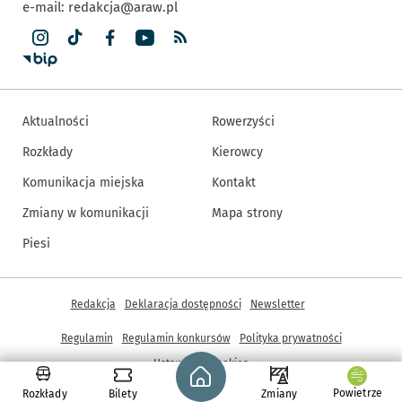
e-mail:
redakcja@araw.pl
Aktualności
Rowerzyści
Rozkłady
Kierowcy
Komunikacja miejska
Kontakt
Zmiany w komunikacji
Mapa strony
Piesi
Inne informacje
Redakcja
Deklaracja dostępności
Newsletter
Regulamin
Regulamin konkursów
Polityka prywatności
Strona główna - wroclaw.pl
Ustawienia cookies
Powietrze
Rozkłady
Bilety
Zmiany
© Copyright 2005-2026, ARAW S.A., Gmina Wrocław