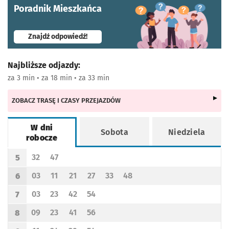
Poradnik Mieszkańca
- otworzy się w nowej karcie
Znajdź odpowiedź!
Najbliższe odjazdy:
za 3 min • za 18 min • za 33 min
ZOBACZ TRASĘ I CZASY PRZEJAZDÓW
W dni
Sobota
Niedziela
robocze
Rozkład jazdy -
W dni robocze
32
47
5
Odjazd
minut po godzinie 5
Odjazd
minut po godzinie 5
Godzina odjazdu
03
11
21
27
33
48
6
Odjazd
minut po godzinie 6
Odjazd
minut po godzinie 6
Odjazd
minut po godzinie 6
Odjazd
minut po godzinie 6
Odjazd
minut po godzinie 6
Odjazd
minut po godzinie 6
Godzina odjazdu
03
23
42
54
7
Odjazd
minut po godzinie 7
Odjazd
minut po godzinie 7
Odjazd
minut po godzinie 7
Odjazd
minut po godzinie 7
Godzina odjazdu
09
23
41
56
8
Odjazd
minut po godzinie 8
Odjazd
minut po godzinie 8
Odjazd
minut po godzinie 8
Odjazd
minut po godzinie 8
Godzina odjazdu