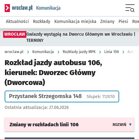
Serwis informacyjny wroclaw.pl podserwis: Komunikacja
Menu
Aktualności
Rozkłady
Komunikacja miejska
Zmiany
Piesi
Row
WROCŁAW
Gwiazdy wystąpią na Dworcu Głównym we Wrocławiu |
TERMINY
wroclaw.pl
Komunikacja
Rozkłady jazdy MPK
Linia 106
Autobu
Rozkład jazdy autobusu 106,
kierunek: Dworzec Główny
(Dworcowa)
Przystanek Strzegomska 148
Słupek: 112010
Ostatnia aktualizacja:
27.06.2026
Zmiany w rozkładach
linii 106
ROZWIŃ