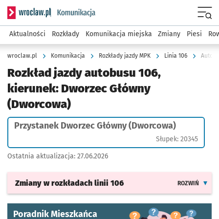
Serwis informacyjny wroclaw.pl podserwis: Komunikacja
Menu
Aktualności
Rozkłady
Komunikacja miejska
Zmiany
Piesi
Row
wroclaw.pl
Komunikacja
Rozkłady jazdy MPK
Linia 106
Rozkład jazdy autobusu 106,
kierunek: Dworzec Główny
(Dworcowa)
Przystanek Dworzec Główny (Dworcowa)
Słupek: 20345
Ostatnia aktualizacja:
27.06.2026
Zmiany w rozkładach
linii 106
ROZWIŃ
Poradnik Mieszkańca