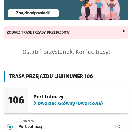
- otworzy się w nowej karcie
Znajdź odpowiedź!
ZOBACZ TRASĘ I CZASY PRZEJAZDÓW
Ostatni przystanek. Koniec trasy!
TRASA PRZEJAZDU LINII NUMER 106
106
Port Lotniczy
Dworzec Główny (Dworcowa)
(Graniczna)
Sprawdź p
Port Lotn
Port Lotniczy