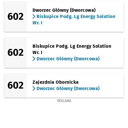
(Graniczna)
Sprawdź p
Płaska
Płaska
Dworzec Główny (Dworcowa)
602
Biskupice Podg. Lg Energy Solution
(Graniczna)
Sprawdź p
Mińska (R
Mińska (Rondo Rotm. Pileckiego)
Wr. I
(TAT)
Sprawdź p
Rogowska
Rogowska (P+R)
Biskupice Podg. Lg Energy Solution
(TAT)
602
Sprawdź p
Strzegom
Strzegomska (Krzyżówka)
Wr. I
Dworzec Główny (Dworcowa)
(TAT)
Sprawdź p
Nowodwo
Nowodworska
(TAT)
602
Zajezdnia Obornicka
Sprawdź p
Strzegom
Strzegomska 148
Dworzec Główny (Dworcowa)
(TAT)
Sprawdź p
Babimojs
Babimojska
REKLAMA
(TAT)
Sprawdź p
Park Biz
Park Biznesu
(TAT)