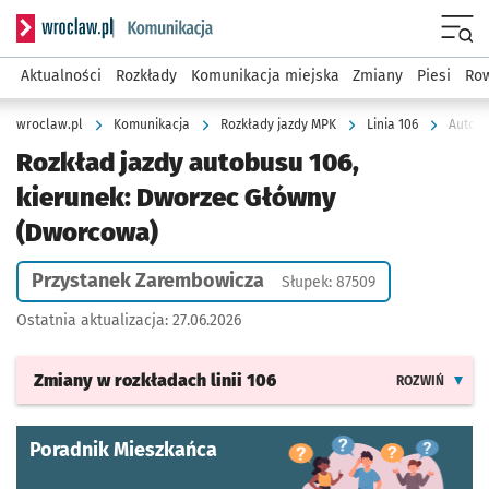
Serwis informacyjny wroclaw.pl podserwis: Komunikacja
Menu
Aktualności
Rozkłady
Komunikacja miejska
Zmiany
Piesi
Row
wroclaw.pl
Komunikacja
Rozkłady jazdy MPK
Linia 106
Autobu
Rozkład jazdy autobusu 106,
kierunek: Dworzec Główny
(Dworcowa)
Przystanek Zarembowicza
Słupek: 87509
Ostatnia aktualizacja:
27.06.2026
Zmiany w rozkładach
linii 106
ROZWIŃ
Poradnik Mieszkańca