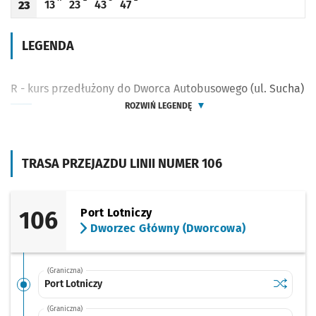
13
23
43
47
23
Odjazd
minut po godzinie 23
Odjazd
minut po godzinie 23
Odjazd
minut po godzinie 23
Odjazd
minut po godzinie 23
Godzina odjazdu
LEGENDA
R - kurs przedłużony do Dworca Autobusowego (ul. Sucha)
ROZWIŃ LEGENDĘ
TRASA PRZEJAZDU LINII NUMER 106
106
Port Lotniczy
Dworzec Główny (Dworcowa)
(Graniczna)
Sprawdź p
Port Lotn
Port Lotniczy
(Graniczna)