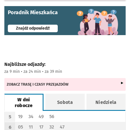
Poradnik Mieszkańca
- otworzy się w nowej karcie
Znajdź odpowiedź!
Najbliższe odjazdy:
za 9 min • za 24 min • za 39 min
ZOBACZ TRASĘ I CZASY PRZEJAZDÓW
W dni
Sobota
Niedziela
robocze
Rozkład jazdy -
W dni robocze
19
34
49
56
5
Odjazd
minut po godzinie 5
Odjazd
minut po godzinie 5
Odjazd
minut po godzinie 5
Odjazd
minut po godzinie 5
Godzina odjazdu
05
11
17
32
47
6