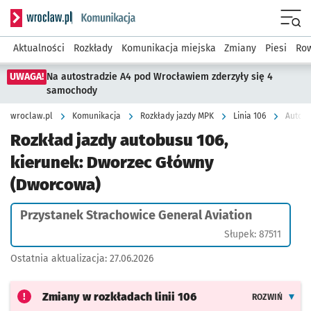
Serwis informacyjny wroclaw.pl podserwis: Komunikacja
Menu
Aktualności
Rozkłady
Komunikacja miejska
Zmiany
Piesi
Row
UWAGA!
Na autostradzie A4 pod Wrocławiem zderzyły się 4
samochody
wroclaw.pl
Komunikacja
Rozkłady jazdy MPK
Linia 106
Rozkład jazdy autobusu 106,
kierunek: Dworzec Główny
(Dworcowa)
Przystanek Strachowice General Aviation
Słupek: 87511
Ostatnia aktualizacja:
27.06.2026
Zmiany w rozkładach
linii 106
ROZWIŃ