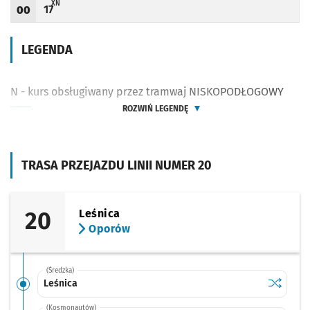
X - ZJAZD DO ZAJEZDNI BOREK PRZY UL. POWSTAŃCÓW ŚLĄSKICH (DO PRZYST.
XN
17
00
Odjazd
minut po godzinie 00
Godzina odjazdu
LEGENDA
N - kurs obsługiwany przez tramwaj NISKOPODŁOGOWY
ROZWIŃ LEGENDĘ
TRASA PRZEJAZDU LINII NUMER 20
20
Leśnica
Oporów
(Średzka)
Sprawdź p
Leśnica
Leśnica
(Kosmonautów)