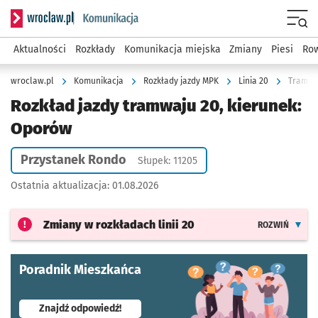
Serwis informacyjny wroclaw.pl podserwis: Komunikacja
Menu
Aktualności
Rozkłady
Komunikacja miejska
Zmiany
Piesi
Row
wroclaw.pl
Komunikacja
Rozkłady jazdy MPK
Linia 20
Tramwaj
Rozkład jazdy tramwaju 20, kierunek:
Oporów
Przystanek Rondo
Słupek: 11205
Ostatnia aktualizacja:
01.08.2026
Zmiany w rozkładach
linii 20
ROZWIŃ
Poradnik Mieszkańca
- otworzy się w nowej karcie
Znajdź odpowiedź!