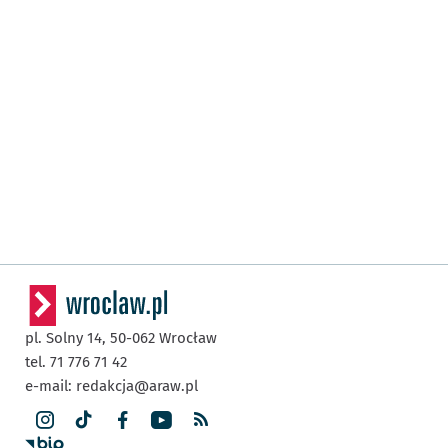
pl. Solny 14,
50-062
Wrocław
tel. 71 776 71 42
e-mail:
redakcja@araw.pl