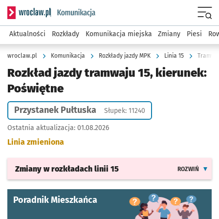
Serwis informacyjny wroclaw.pl podserwis: Komunikacja
Menu
Aktualności
Rozkłady
Komunikacja miejska
Zmiany
Piesi
Row
wroclaw.pl
Komunikacja
Rozkłady jazdy MPK
Linia 15
Tramwaj
Rozkład jazdy tramwaju 15, kierunek:
Poświętne
Przystanek Pułtuska
Słupek: 11240
Ostatnia aktualizacja:
01.08.2026
Linia zmieniona
Zmiany w rozkładach
linii 15
ROZWIŃ
Poradnik Mieszkańca