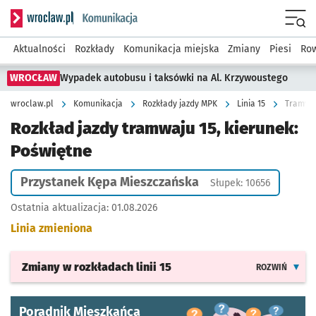
Serwis informacyjny wroclaw.pl podserwis: Komunikacja
Menu
Aktualności
Rozkłady
Komunikacja miejska
Zmiany
Piesi
Row
WROCŁAW
Wypadek autobusu i taksówki na Al. Krzywoustego
wroclaw.pl
Komunikacja
Rozkłady jazdy MPK
Linia 15
Tramwaj
Rozkład jazdy tramwaju 15, kierunek:
Poświętne
Przystanek Kępa Mieszczańska
Słupek: 10656
Ostatnia aktualizacja:
01.08.2026
Linia zmieniona
Zmiany w rozkładach
linii 15
ROZWIŃ
Poradnik Mieszkańca