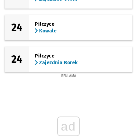
(Żmigrodzka)
Sprawdź propo
Wołowska
Czas prz
Wołowska
16'
24
Pilczyce
(Żmigrodzka)
Sprawdź propo
Poświętne
Czas prz
Poświętne
17'
Kowale
24
Pilczyce
Zajezdnia Borek
REKLAMA
ad