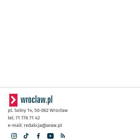
pl. Solny 14,
50-062
Wrocław
tel. 71 776 71 42
e-mail:
redakcja@araw.pl