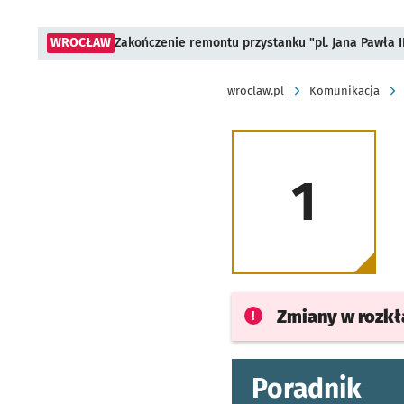
WROCŁAW
Zakończenie remontu przystanku "pl. Jana Pawła 
wroclaw.pl
Komunikacja
1
Zmiany w rozk
Poradnik