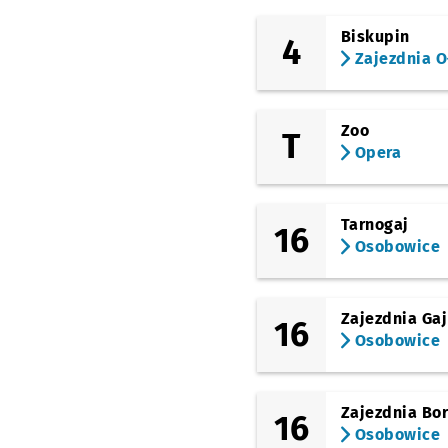
(Słowiańska)
Słowiańska
Biskupin
4
Zajezdnia O
(pl. Powstańców Wielkopolskic
Dworzec Nadodrze
(pl. Staszica)
Zoo
Pl. Staszica (Park
T
Staszica)
Opera
(Reymonta)
Kleczkowska
Tarnogaj
16
(Bałtycka)
Osobowice
Bałtycka
(Bałtycka)
Kamieńskiego
Zajezdnia Gaj
16
Osobowice
(Żmigrodzka)
Kamieńskiego
(Żmigrodzka)
Kępińska
Zajezdnia Bo
16
Osobowice
(Żmigrodzka)