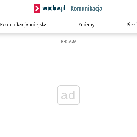
Serwis informacyjny wroclaw.pl podserwis: Ko
Komunikacja miejska
Zmiany
Piesi
REKLAMA
ad