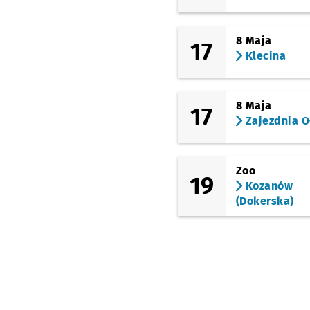
Wołowska
(Żmigrodzka)
8 Maja
Poświętne
17
Klecina
8 Maja
17
Zajezdnia O
Zoo
19
Kozanów
(Dokerska)