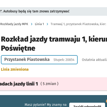
II". Autobusy będą się tam znowu zatrzymywać
Rozkłady jazdy MPK
Linia 1
Tramwaj 1, przystanek Piastowska, kier
Rozkład jazdy tramwaju 1, kieru
Poświętne
Przystanek Piastowska
Słupek: 20854
Ostatnia aktuali
Linia zmieniona
ładach
jazdy
linii 1
( 5 zmian )
Masz pytanie? My znamy na
- ot
Znajdź odpowiedź!