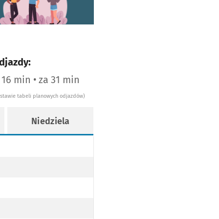
djazdy:
 16 min • za 31 min
dstawie tabeli planowych odjazdów)
Niedziela
AJ NISKOPODŁOGOWY
WY
OPODŁOGOWY
EZ TRAMWAJ NISKOPODŁOGOWY
OPODŁOGOWY
EZ TRAMWAJ NISKOPODŁOGOWY
WY
AJ NISKOPODŁOGOWY
EZ TRAMWAJ NISKOPODŁOGOWY