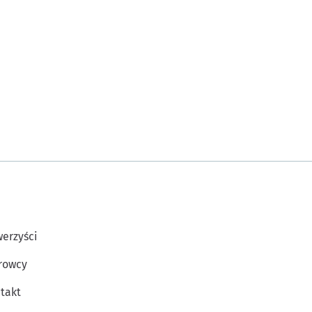
erzyści
rowcy
takt