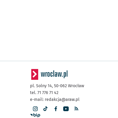
pl. Solny 14,
50-062
Wrocław
tel. 71 776 71 42
e-mail:
redakcja@araw.pl