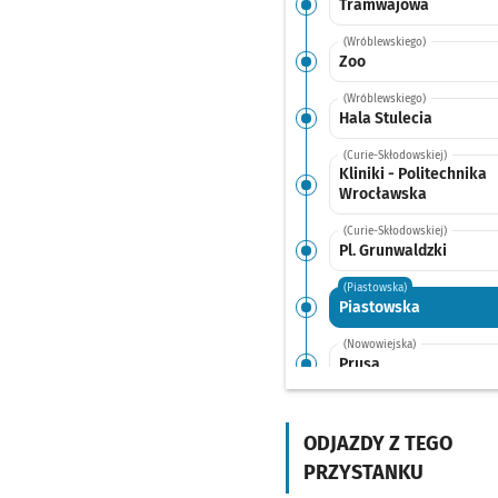
Tramwajowa
(Wróblewskiego)
Zoo
(Wróblewskiego)
Hala Stulecia
(Curie-Skłodowskiej)
Kliniki - Politechnika
Wrocławska
(Curie-Skłodowskiej)
Pl. Grunwaldzki
(Piastowska)
Piastowska
(Nowowiejska)
Prusa
(Nowowiejska)
Wyszyńskiego
ODJAZDY Z TEGO
(Jedności Narodowej)
PRZYSTANKU
Nowowiejska