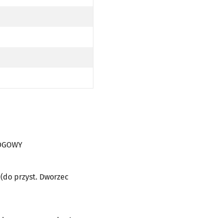
O PRZYST. DWORZEC NADODRZE PO TRASIE)
SKIEJ (DO PRZYST. DWORZEC NADODRZE PO TRASIE)
AJ NISKOPODŁOGOWY
ANY PRZEZ TRAMWAJ NISKOPODŁOGOWY
ie 20
OPODŁOGOWY
AJ NISKOPODŁOGOWY
OPODŁOGOWY
DO PRZYST. DWORZEC NADODRZE PO TRASIE); N - KURS OBSŁUGIWANY PRZEZ TRAMWAJ NISKOPODŁO
ŁOGOWY
 (do przyst. Dworzec