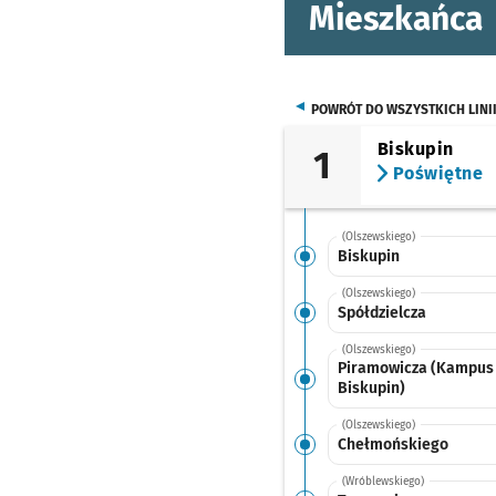
Mieszkańca
POWRÓT DO WSZYSTKICH LINI
Biskupin
1
Poświętne
(Olszewskiego)
Biskupin
(Olszewskiego)
Spółdzielcza
(Olszewskiego)
Piramowicza (Kampus
Biskupin)
(Olszewskiego)
Chełmońskiego
(Wróblewskiego)