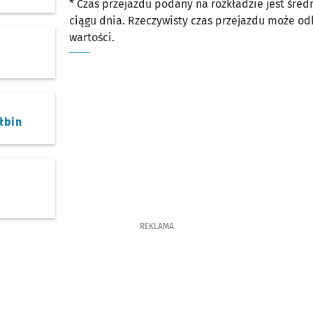
* Czas przejazdu podany na rozkładzie jest śre
Sprawdź proponowane przesiadki na inne linie
Wołowska
Czas przejazdu
24'
ciągu dnia. Rzeczywisty czas przejazdu może o
wartości.
Sprawdź proponowane przesiadki na inne linie
Poświętne
Czas przejazdu
25'
łbin
REKLAMA