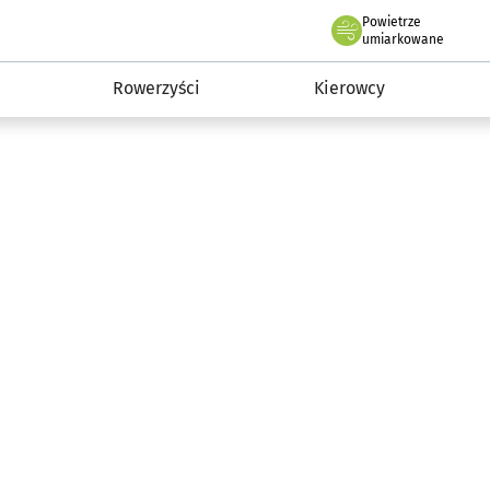
Powietrze
we Wrocławiu
munikacja
umiarkowane
Rowerzyści
Kierowcy