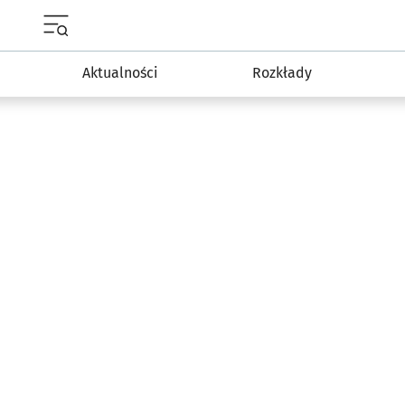
Menu główne portalu wroclaw.pl
Aktualności
Rozkłady