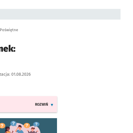
: Poświętne
nek:
zacja:
01.08.2026
ROZWIŃ
INFORMACJE O ZMIANACH W ROZKŁADACH JAZDY LINII 1
worzy się w nowej karcie