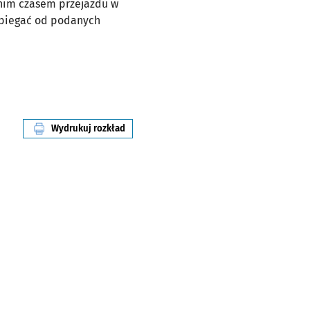
dnim czasem przejazdu w
dbiegać od podanych
Wydrukuj rozkład
linii nr 1