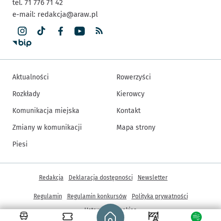
tel. 71 776 71 42
e-mail:
redakcja@araw.pl
Aktualności
Rowerzyści
Rozkłady
Kierowcy
Komunikacja miejska
Kontakt
Zmiany w komunikacji
Mapa strony
Piesi
Inne informacje
Redakcja
Deklaracja dostępności
Newsletter
Regulamin
Regulamin konkursów
Polityka prywatności
Strona główna - wroclaw.pl
Ustawienia cookies