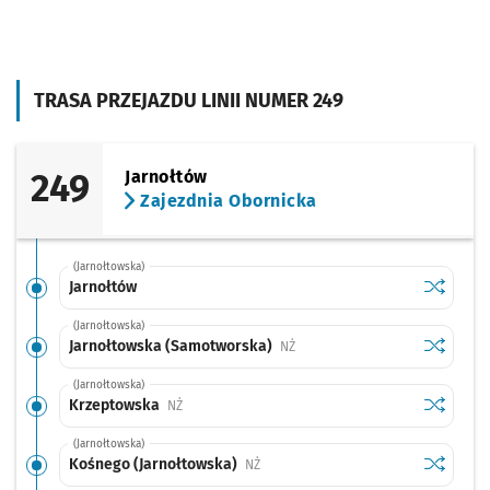
TRASA PRZEJAZDU LINII NUMER 249
249
Jarnołtów
Zajezdnia Obornicka
(Jarnołtowska)
Sprawdź p
Jarnołtó
Jarnołtów
(Jarnołtowska)
Sprawdź p
Jarnołto
Jarnołtowska (Samotworska)
Przystanek na życzenie
NŻ
(Jarnołtowska)
Sprawdź p
Krzeptow
Krzeptowska
Przystanek na życzenie
NŻ
(Jarnołtowska)
Sprawdź p
Kośnego 
Kośnego (Jarnołtowska)
Przystanek na życzenie
NŻ