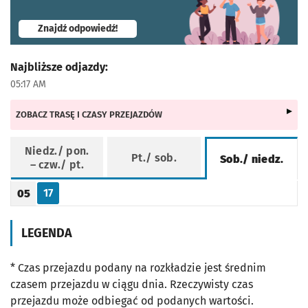
- otworzy się w nowej karcie
Znajdź odpowiedź!
Najbliższe odjazdy:
05:17 AM
ZOBACZ TRASĘ I CZASY PRZEJAZDÓW
Niedz./ pon.
Pt./ sob.
Sob./ niedz.
– czw./ pt.
Rozkład jazdy -
Sob./ niedz.
17
05
Odjazd
minut po godzinie 05
Godzina odjazdu
LEGENDA
* Czas przejazdu podany na rozkładzie jest średnim
czasem przejazdu w ciągu dnia. Rzeczywisty czas
przejazdu może odbiegać od podanych wartości.