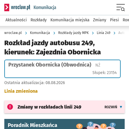
Serwis informacyjny wroclaw.pl podserwis: Komunikacja
Menu
Aktualności
Rozkłady
Komunikacja miejska
Zmiany
Piesi
Row
wroclaw.pl
Komunikacja
Rozkłady jazdy MPK
Linia 249
Autobu
Rozkład jazdy autobusu 249,
kierunek: Zajezdnia Obornicka
Przystanek Obornicka (Obwodnica)
Przystanek na ż
NŻ
Słupek: 23154
Ostatnia aktualizacja:
08.08.2026
Linia zmieniona
Zmiany w rozkładach
linii 249
ROZWIŃ
Poradnik Mieszkańca