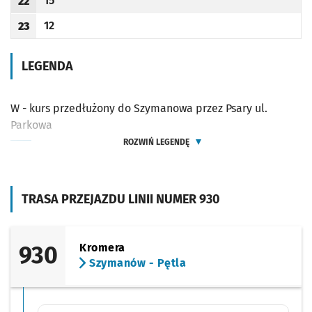
15
22
Odjazd
minut po godzinie 22
Godzina odjazdu
12
23
Odjazd
minut po godzinie 23
Godzina odjazdu
LEGENDA
W - kurs przedłużony do Szymanowa przez Psary ul.
Parkowa
ROZWIŃ LEGENDĘ
TRASA PRZEJAZDU LINII NUMER 930
930
Kromera
Szymanów - Pętla