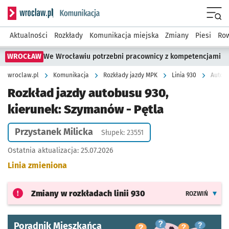
Serwis informacyjny wroclaw.pl podserwis: Komunikacja
Menu
Aktualności
Rozkłady
Komunikacja miejska
Zmiany
Piesi
Row
WROCŁAW
We Wrocławiu potrzebni pracownicy z kompetencjami
wroclaw.pl
Komunikacja
Rozkłady jazdy MPK
Linia 930
Autobu
Rozkład jazdy autobusu 930,
kierunek: Szymanów - Pętla
Przystanek Milicka
Słupek: 23551
Ostatnia aktualizacja:
25.07.2026
Linia zmieniona
Zmiany w rozkładach
linii 930
ROZWIŃ
Poradnik Mieszkańca