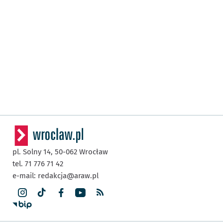
pl. Solny 14,
50-062
Wrocław
tel. 71 776 71 42
e-mail:
redakcja@araw.pl