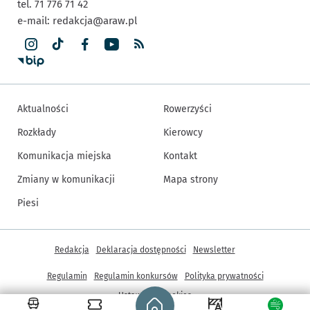
tel. 71 776 71 42
e-mail:
redakcja@araw.pl
Aktualności
Rowerzyści
Rozkłady
Kierowcy
Komunikacja miejska
Kontakt
Zmiany w komunikacji
Mapa strony
Piesi
Inne informacje
Redakcja
Deklaracja dostępności
Newsletter
Regulamin
Regulamin konkursów
Polityka prywatności
Strona główna - wroclaw.pl
Ustawienia cookies