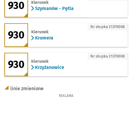
930
Kierunek
Szymanów - Pętla
930 - kierunek Kromera
Nr słupka 21370008
930
Kierunek
Kromera
930 - kierunek Krzyżanowice
Nr słupka 21370008
930
Kierunek
Krzyżanowice
linie zmienione
REKLAMA