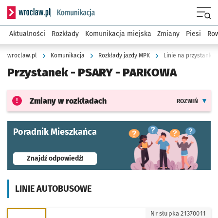
Serwis informacyjny wroclaw.pl podserwis: Komunikacja
Menu
Aktualności
Rozkłady
Komunikacja miejska
Zmiany
Piesi
Row
wroclaw.pl
Komunikacja
Rozkłady jazdy MPK
Linie na przystanku
Przystanek -
PSARY - PARKOWA
Zmiany w rozkładach
ROZWIŃ
Poradnik Mieszkańca
- otworzy się w nowej karcie
Znajdź odpowiedź!
LINIE AUTOBUSOWE
930 - kierunek Szymanów - Pętla
Nr słupka 21370011