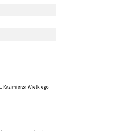
ZEZ UL. KAZIMIERZA WIELKIEGO (DO PRZYST. ARKADY (CAPITOL) PO TRASIE)
AZIMIERZA WIELKIEGO (DO PRZYST. ARKADY (CAPITOL) PO TRASIE)
ul. Kazimierza Wielkiego