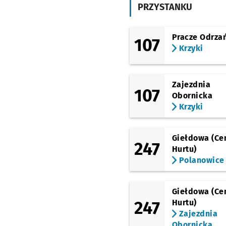
PRZYSTANKU
(Oławska)
Galeria
Dominikańska
Pracze Odrza
107
(pl. Powstańców Warszawy)
Krzyki
Urząd Wojewódzki
(Impart)
(pl. Grunwaldzki)
Zajezdnia
Most Grunwaldzki
107
Obornicka
(rondo Reagana)
Krzyki
Pl. Grunwaldzki Pn/A
(Aleja Kochanowskiego)
Giełdowa (Ce
Kochanowskiego
247
Hurtu)
(Aleja Kochanowskiego)
Polanowice
Śniadeckich
Przysta
NŻ
(Aleja Kochanowskiego)
Zacisze
Przystanek na
NŻ
Giełdowa (Ce
247
Hurtu)
(Brücknera)
Zajezdnia
Kwidzyńska
Obornicka