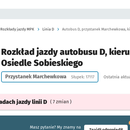
a
Rozkłady jazdy MPK
Linia D
Autobus D, przystanek Marchewkowa, ki
Rozkład jazdy autobusu D, kieru
Osiedle Sobieskiego
Przystanek Marchewkowa
Słupek: 17117
Ostatnia aktua
ładach
jazdy
linii D
( 7 zmian )
Masz pytanie? My znamy na
- ot
Znajdź odpowiedź!