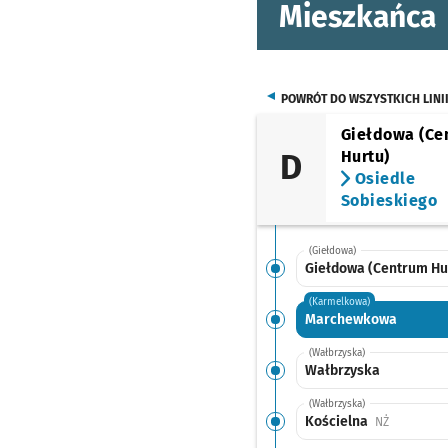
Mieszkańca
POWRÓT DO WSZYSTKICH LINI
Giełdowa (Ce
D
Hurtu)
Osiedle
Sobieskiego
(Giełdowa)
Giełdowa (Centrum Hu
(Karmelkowa)
Marchewkowa
(Wałbrzyska)
Wałbrzyska
(Wałbrzyska)
Kościelna
Przystanek
NŻ