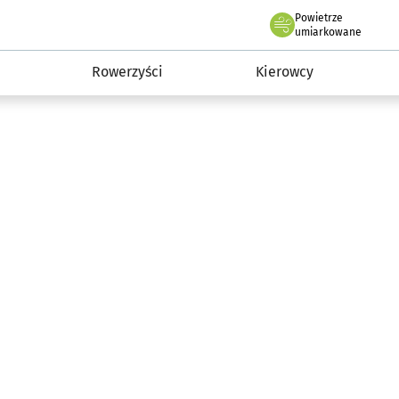
Powietrze
we Wrocławiu
munikacja
umiarkowane
Rowerzyści
Kierowcy