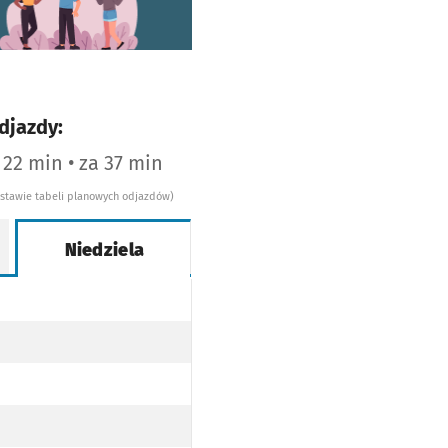
djazdy:
 22 min • za 37 min
dstawie tabeli planowych odjazdów)
Niedziela