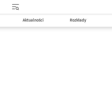
Menu główne portalu wroclaw.pl
Aktualności
Rozkłady