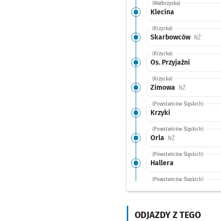
(Wałbrzyska)
Klecina
(Krzycka)
Skarbowców
Przysta
NŻ
(Krzycka)
Os. Przyjaźni
(Krzycka)
Zimowa
Przystanek n
NŻ
(Powstańców Śląskich)
Krzyki
(Powstańców Śląskich)
Orla
Przystanek na ży
NŻ
(Powstańców Śląskich)
Hallera
(Powstańców Śląskich)
Rondo
(Świdnicka)
Arkady (Capitol) A, D
ODJAZDY Z TEGO