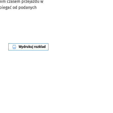
dnim czasem przejazdu w
dbiegać od podanych
Wydrukuj rozkład
linii nr D