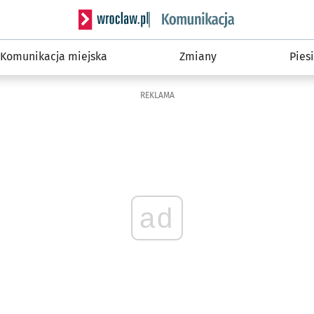
Serwis informacyjny wroclaw.pl podserwis: Ko
Komunikacja miejska
Zmiany
Piesi
REKLAMA
ad