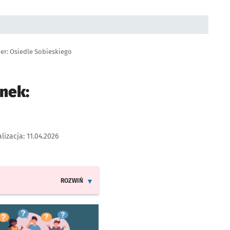
er: Osiedle Sobieskiego
nek:
lizacja:
11.04.2026
ROZWIŃ
INFORMACJE O ZMIANACH W ROZKŁADACH JAZDY LINII D
worzy się w nowej karcie