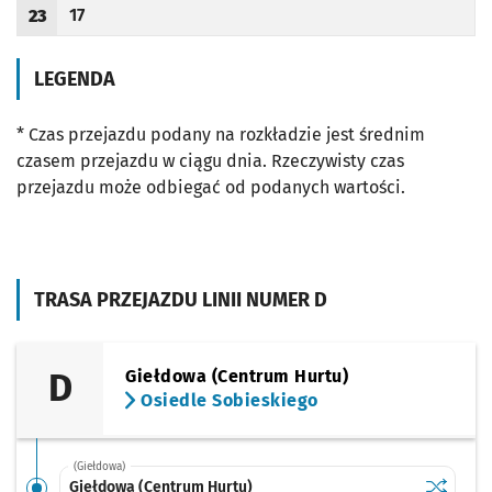
17
23
Odjazd
minut po godzinie 23
Godzina odjazdu
LEGENDA
* Czas przejazdu podany na rozkładzie jest średnim
czasem przejazdu w ciągu dnia. Rzeczywisty czas
przejazdu może odbiegać od podanych wartości.
TRASA PRZEJAZDU LINII NUMER D
D
Giełdowa (Centrum Hurtu)
Osiedle Sobieskiego
(Giełdowa)
Sprawdź p
Giełdowa
Giełdowa (Centrum Hurtu)