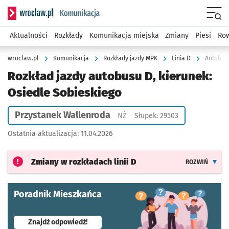
Serwis informacyjny wroclaw.pl podserwis: Komunikacja
Menu
Aktualności
Rozkłady
Komunikacja miejska
Zmiany
Piesi
Row
wroclaw.pl
Komunikacja
Rozkłady jazdy MPK
Linia D
Autobus 
Rozkład jazdy autobusu D, kierunek:
Osiedle Sobieskiego
Przystanek Wallenroda
Przystanek na życzenie
NŻ
Słupek: 29503
Ostatnia aktualizacja:
11.04.2026
Zmiany w rozkładach
linii D
ROZWIŃ
Poradnik Mieszkańca
- otworzy się w nowej karcie
Znajdź odpowiedź!