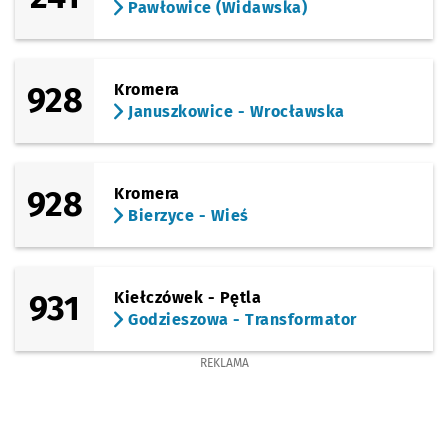
Sprawdź p
Kopańsk
Kopańskiego
Przystanek na życzenie
NŻ
Pawłowice (Widawska)
(Bora-Komorowskiego)
Sprawdź p
Wallenro
Wallenroda
Przystanek na życzenie
NŻ
928
Kromera
(Królewska)
Sprawdź prop
Królewska
Czas pr
Królewska
2'
Januszkowice - Wrocławska
(Królewska)
Sprawdź prop
Osiedle Sobi
Czas pr
Osiedle Sobieskiego
4'
928
Kromera
Bierzyce - Wieś
931
Kiełczówek - Pętla
Godzieszowa - Transformator
REKLAMA