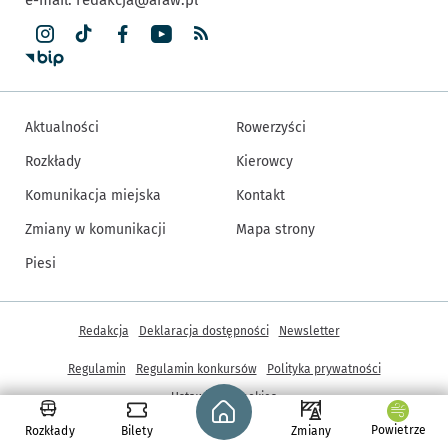
Aktualności
Rowerzyści
Rozkłady
Kierowcy
Komunikacja miejska
Kontakt
Zmiany w komunikacji
Mapa strony
Piesi
Inne informacje
Redakcja
Deklaracja dostępności
Newsletter
Regulamin
Regulamin konkursów
Polityka prywatności
Strona główna - wroclaw.pl
Ustawienia cookies
Powietrze
Rozkłady
Bilety
Zmiany
© Copyright 2005-2026, ARAW S.A., Gmina Wrocław