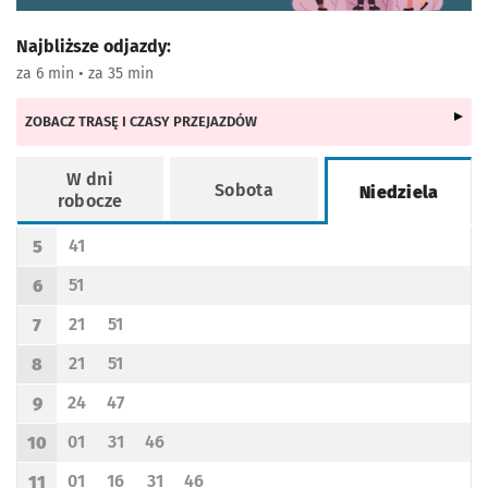
Najbliższe odjazdy:
za 6 min • za 35 min
ZOBACZ TRASĘ I CZASY PRZEJAZDÓW
W dni
Sobota
Niedziela
robocze
Rozkład jazdy -
Niedziela
41
5
Odjazd
minut po godzinie 5
Godzina odjazdu
51
6
Odjazd
minut po godzinie 6
Godzina odjazdu
21
51
7
Odjazd
minut po godzinie 7
Odjazd
minut po godzinie 7
Godzina odjazdu
21
51
8
Odjazd
minut po godzinie 8
Odjazd
minut po godzinie 8
Godzina odjazdu
24
47
9
Odjazd
minut po godzinie 9
Odjazd
minut po godzinie 9
Godzina odjazdu
01
31
46
10
Odjazd
minut po godzinie 10
Odjazd
minut po godzinie 10
Odjazd
minut po godzinie 10
Godzina odjazdu
01
16
31
46
11