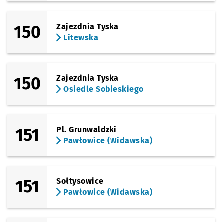
(Bora-Komorowskiego)
Sprawdź propo
Wallenroda
Czas prz
Wallenroda
10'
Przystanek na życzenie
NŻ
150
Zajezdnia Tyska
(Królewska)
Sprawdź propo
Królewska
Czas prz
Królewska
12'
Litewska
(Królewska)
Sprawdź propo
Osiedle Sobie
Czas prz
Osiedle Sobieskiego
14'
150
Zajezdnia Tyska
Osiedle Sobieskiego
151
Pl. Grunwaldzki
Pawłowice (Widawska)
151
Sołtysowice
Pawłowice (Widawska)