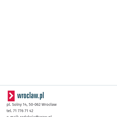
pl. Solny 14,
50-062
Wrocław
tel. 71 776 71 42
e-mail:
redakcja@araw.pl