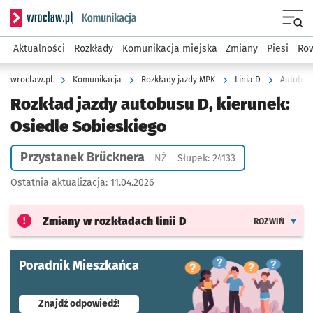
Serwis informacyjny wroclaw.pl podserwis: Komunikacja
Menu
Aktualności
Rozkłady
Komunikacja miejska
Zmiany
Piesi
Row
wroclaw.pl
Komunikacja
Rozkłady jazdy MPK
Linia D
Autobus 
Rozkład jazdy autobusu D, kierunek:
Osiedle Sobieskiego
Przystanek Brücknera
Przystanek na życzenie
NŻ
Słupek: 24133
Ostatnia aktualizacja:
11.04.2026
Zmiany w rozkładach
linii D
ROZWIŃ
Poradnik Mieszkańca
- otworzy się w nowej karcie
Znajdź odpowiedź!