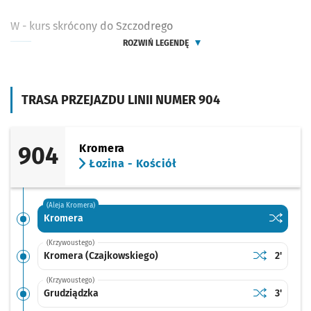
W - kurs skrócony do Szczodrego
ROZWIŃ LEGENDĘ
TRASA PRZEJAZDU LINII NUMER 904
904
Kromera
Łozina - Kościół
(Aleja Kromera)
Sprawdź p
Kromera
Kromera
(Krzywoustego)
Sprawdź prop
Kromera (Cz
Czas pr
Kromera (Czajkowskiego)
2'
(Krzywoustego)
Sprawdź prop
Grudziądzka
Czas pr
Grudziądzka
3'