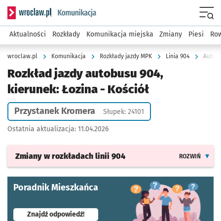
Serwis informacyjny wroclaw.pl podserwis: Komunikacja
Menu
Aktualności
Rozkłady
Komunikacja miejska
Zmiany
Piesi
Row
wroclaw.pl
Komunikacja
Rozkłady jazdy MPK
Linia 904
Autobu
Rozkład jazdy autobusu 904,
kierunek: Łozina - Kościół
Przystanek Kromera
Słupek: 24101
Ostatnia aktualizacja:
11.04.2026
Zmiany w rozkładach
linii 904
ROZWIŃ
Poradnik Mieszkańca
- otworzy się w nowej karcie
Znajdź odpowiedź!