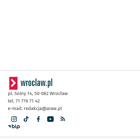
pl. Solny 14,
50-062
Wrocław
tel. 71 776 71 42
e-mail:
redakcja@araw.pl