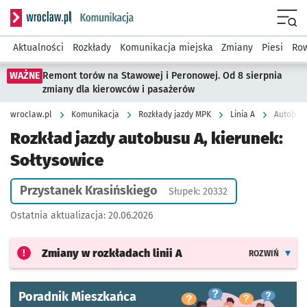
Serwis informacyjny wroclaw.pl podserwis: Komunikacja
Menu
Aktualności
Rozkłady
Komunikacja miejska
Zmiany
Piesi
Row
WAŻNE
Remont torów na Stawowej i Peronowej. Od 8 sierpnia
zmiany dla kierowców i pasażerów
wroclaw.pl
Komunikacja
Rozkłady jazdy MPK
Linia A
Autobus 
Rozkład jazdy autobusu A, kierunek:
Sołtysowice
Przystanek Krasińskiego
Słupek: 20332
Ostatnia aktualizacja:
20.06.2026
Zmiany w rozkładach
linii A
ROZWIŃ
Poradnik Mieszkańca