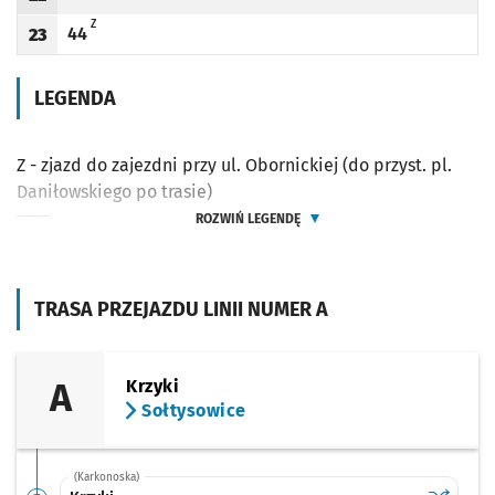
Odjazd
minut po godzinie 22
Odjazd
minut po godzinie 22
Odjazd
minut po godzinie 22
Godzina odjazdu
Z - ZJAZD DO ZAJEZDNI PRZY UL. OBORNICKIEJ (DO PRZYST. PL. DANIŁOWSKIEGO 
Z
44
23
Odjazd
minut po godzinie 23
Godzina odjazdu
LEGENDA
Z - zjazd do zajezdni przy ul. Obornickiej (do przyst. pl.
Daniłowskiego po trasie)
ROZWIŃ LEGENDĘ
TRASA PRZEJAZDU LINII NUMER A
A
Krzyki
Sołtysowice
(Karkonoska)