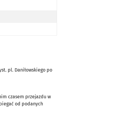
 PL. DANIŁOWSKIEGO PO TRASIE)
zyst. pl. Daniłowskiego po
dnim czasem przejazdu w
dbiegać od podanych