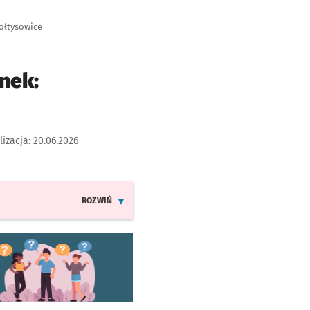
Sołtysowice
nek:
lizacja:
20.06.2026
ROZWIŃ
INFORMACJE O ZMIANACH W ROZKŁADACH JAZDY LINII A
worzy się w nowej karcie