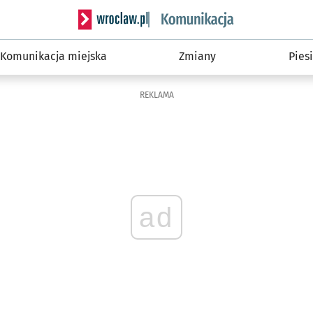
Serwis informacyjny wroclaw.pl podserwis: Ko
Komunikacja miejska
Zmiany
Piesi
REKLAMA
ad