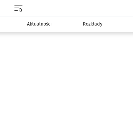
Menu główne portalu wroclaw.pl
Aktualności
Rozkłady