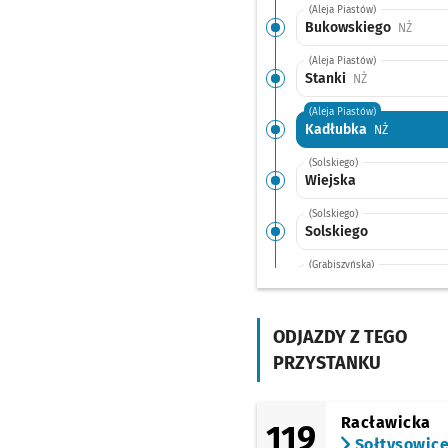
(Aleja Piastów)
Bukowskiego
Przyst
NŻ
(Aleja Piastów)
Stanki
Przystanek na 
NŻ
(Aleja Piastów)
Kadłubka
Przystanek
NŻ
(Solskiego)
Wiejska
(Solskiego)
Solskiego
(Grabiszyńska)
Grabiszyńska
(Cmentarz)
Przystane
NŻ
ODJAZDY Z TEGO
(Hallera)
FAT
PRZYSTANKU
(Aleja Pracy)
Aleja Pracy
Przystane
NŻ
Racławicka
119
(Inżynierska)
Sołtysowic