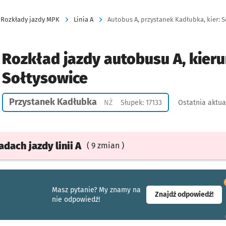
Rozkłady jazdy MPK
Linia A
Autobus A, przystanek Kadłubka, kier: 
Rozkład jazdy autobusu A, kieru
Sołtysowice
Przystanek Kadłubka
Przystanek na życzenie
NŻ
Słupek: 17133
Ostatnia aktua
ładach
jazdy
linii A
( 9 zmian )
Masz pytanie? My znamy na
- ot
Znajdź odpowiedź!
nie odpowiedź!