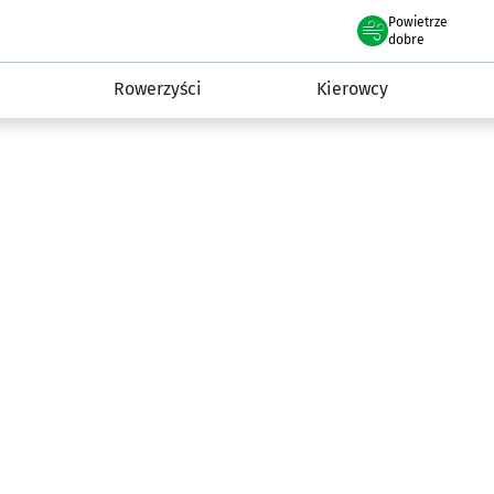
Powietrze
we Wrocławiu
munikacja
dobre
Rowerzyści
Kierowcy