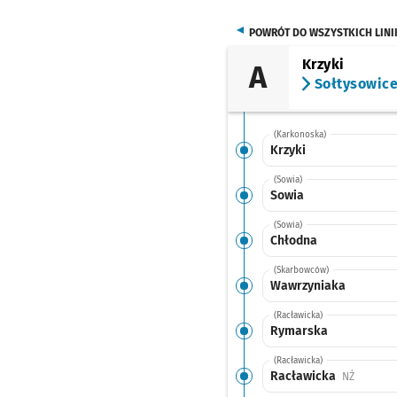
POWRÓT DO WSZYSTKICH LINI
Krzyki
A
Sołtysowic
(Karkonoska)
Krzyki
(Sowia)
Sowia
(Sowia)
Chłodna
(Skarbowców)
Wawrzyniaka
(Racławicka)
Rymarska
(Racławicka)
Racławicka
Przystan
NŻ