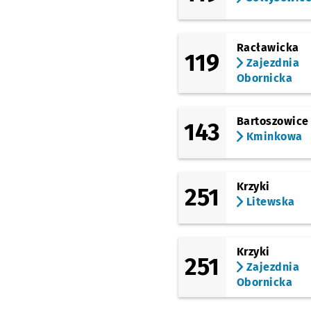
Inżynierska
(Krucza)
Krucza (Mielecka)
Racławicka
119
Zajezdnia
(Krucza)
Krucza
Obornicka
(Wielka)
Pl. Hirszfelda
Bartoszowice
143
(Świdnicka)
Kminkowa
Arkady (Capitol)
(Kościuszki)
Dworzec Główny
Krzyki
251
(Dworcowa)
Litewska
(Krasińskiego)
Skwer Krasińskiego
Krzyki
(Krasińskiego)
251
Krasińskiego
Zajezdnia
Obornicka
(pl. Powstańców Warszawy)
Urząd Wojewódzki
(Muzeum Narodowe)