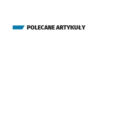
Koszarowa
(Sołtysowicka)
Sołtysowicka
POLECANE ARTYKUŁY
(Sołtysowicka)
Poprzeczna
(Redycka)
Redycka
(Redycka)
Bagatela
(Redycka)
Sołtysowice