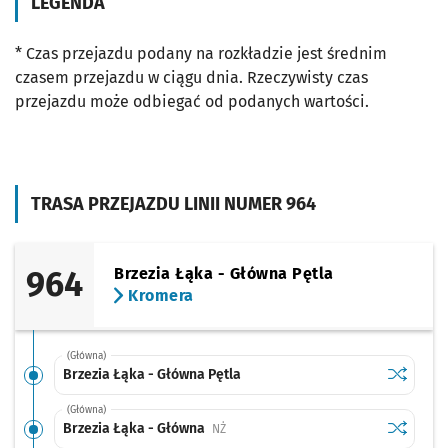
LEGENDA
* Czas przejazdu podany na rozkładzie jest średnim
czasem przejazdu w ciągu dnia. Rzeczywisty czas
przejazdu może odbiegać od podanych wartości.
TRASA PRZEJAZDU LINII NUMER 964
964
Brzezia Łąka - Główna Pętla
Kromera
(Główna)
Sprawdź p
Brzezia Ł
Brzezia Łąka - Główna Pętla
(Główna)
Sprawdź p
Brzezia Ł
Brzezia Łąka - Główna
Przystanek na życzenie
NŻ