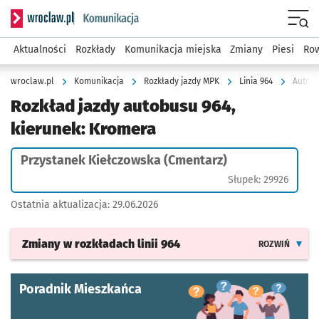
Serwis informacyjny wroclaw.pl podserwis: Komunikacja
Menu
Aktualności
Rozkłady
Komunikacja miejska
Zmiany
Piesi
Row
wroclaw.pl
Komunikacja
Rozkłady jazdy MPK
Linia 964
Autobu
Rozkład jazdy autobusu 964,
kierunek: Kromera
Przystanek Kiełczowska (Cmentarz)
Słupek: 29926
Ostatnia aktualizacja:
29.06.2026
Zmiany w rozkładach
linii 964
ROZWIŃ
Poradnik Mieszkańca