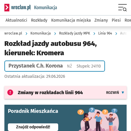
Serwis informacyjny wroclaw.pl podserwis: Komunikacja
Menu
Aktualności
Rozkłady
Komunikacja miejska
Zmiany
Piesi
Row
wroclaw.pl
Komunikacja
Rozkłady jazdy MPK
Linia 964
Autobu
Rozkład jazdy autobusu 964,
kierunek: Kromera
Przystanek C.h. Korona
Przystanek na życzenie
NŻ
Słupek: 24110
Ostatnia aktualizacja:
29.06.2026
Zmiany w rozkładach
linii 964
ROZWIŃ
Poradnik Mieszkańca
- otworzy się w nowej karcie
Znajdź odpowiedź!