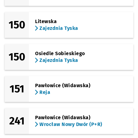
(Krzywoustego)
Sprawdź prop
Brücknera
Czas pr
Brücknera
3'
150
Litewska
(Krzywoustego)
Sprawdź prop
Grudziądzka
Czas pr
Grudziądzka
4'
Zajezdnia Tyska
(Aleja Kromera)
Sprawdź prop
Kromera (Cz
Czas prz
Kromera (Czajkowskiego)
6'
150
Osiedle Sobieskiego
(Aleja Kromera)
Zajezdnia Tyska
Sprawdź prop
Kromera
Czas prz
Kromera
9'
151
Pawłowice (Widawska)
Reja
241
Pawłowice (Widawska)
Wrocław Nowy Dwór (P+R)