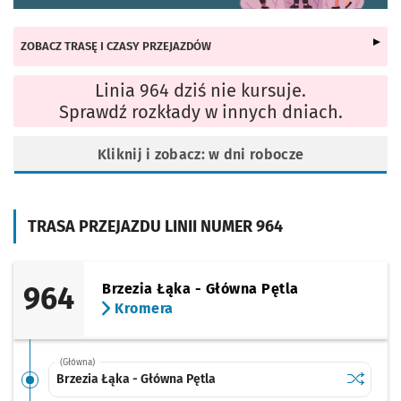
ZOBACZ TRASĘ I CZASY PRZEJAZDÓW
Linia 964 dziś nie kursuje.
Sprawdź rozkłady w innych dniach.
Kliknij i zobacz: w dni robocze
TRASA PRZEJAZDU LINII NUMER 964
964
Brzezia Łąka - Główna Pętla
Kromera
(Główna)
Sprawdź p
Brzezia Ł
Brzezia Łąka - Główna Pętla