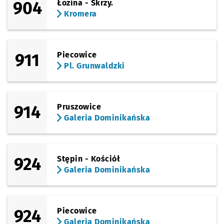
904
Łozina - Skrzy.
Kromera
911
Piecowice
Pl. Grunwaldzki
914
Pruszowice
Galeria Dominikańska
924
Stępin - Kościół
Galeria Dominikańska
924
Piecowice
Galeria Dominikańska