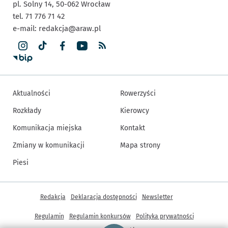
pl. Solny 14,
50-062
Wrocław
tel. 71 776 71 42
e-mail:
redakcja@araw.pl
Aktualności
Rowerzyści
Rozkłady
Kierowcy
Komunikacja miejska
Kontakt
Zmiany w komunikacji
Mapa strony
Piesi
Inne informacje
Redakcja
Deklaracja dostępności
Newsletter
Regulamin
Regulamin konkursów
Polityka prywatności