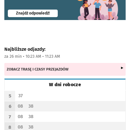
- otworzy się w nowej karcie
Znajdź odpowiedź!
Najbliższe odjazdy:
za 26 min • 10:23 AM • 11:23 AM
ZOBACZ TRASĘ I CZASY PRZEJAZDÓW
W dni robocze
Rozkład jazdy -
W dni robocze
37
5
Odjazd
minut po godzinie 5
Godzina odjazdu
08
38
6
Odjazd
minut po godzinie 6
Odjazd
minut po godzinie 6
Godzina odjazdu
08
38
7
Odjazd
minut po godzinie 7
Odjazd
minut po godzinie 7
Godzina odjazdu
08
38
8