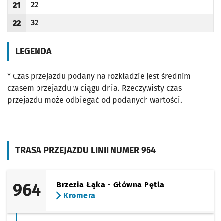
22
21
Odjazd
minut po godzinie 21
Godzina odjazdu
32
22
Odjazd
minut po godzinie 22
Godzina odjazdu
LEGENDA
* Czas przejazdu podany na rozkładzie jest średnim
czasem przejazdu w ciągu dnia. Rzeczywisty czas
przejazdu może odbiegać od podanych wartości.
TRASA PRZEJAZDU LINII NUMER 964
964
Brzezia Łąka - Główna Pętla
Kromera