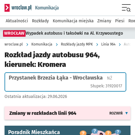
Serwis informacyjny wroclaw.pl podserwis: Komunikacja
Menu
Aktualności
Rozkłady
Komunikacja miejska
Zmiany
Piesi
Row
WROCŁAW
Wypadek autobusu i taksówki na Al. Krzywoustego
wroclaw.pl
Komunikacja
Rozkłady jazdy MPK
Linia 964
Autobu
Rozkład jazdy autobusu 964,
kierunek: Kromera
Przystanek Brzezia Łąka - Wrocławska
Przystanek 
NŻ
Słupek: 31920017
Ostatnia aktualizacja:
29.06.2026
Zmiany w rozkładach
linii 964
ROZWIŃ
Poradnik Mieszkańca