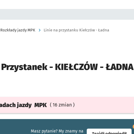
Rozkłady jazdy MPK
Linie na przystanku Kiełczów - Ładna
Przystanek -
KIEŁCZÓW - ŁADNA
ładach
jazdy
MPK
( 16 zmian )
Masz pytanie? My znamy na
- ot
Znajdź odpowiedź!