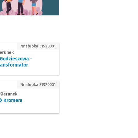
zieszowa - Transformator
Nr słupka 31920001
ierunek
Godzieszowa -
ransformator
mera
Nr słupka 31920001
Kierunek
Kromera