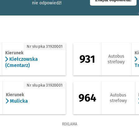
nie odpowiedź!
iełczowska (Cmentarz)
931 - kierunek God
Nr słupka 31920001
Kierunek
K
931
Autobus
Kiełczowska
strefowy
(Cmentarz)
T
licka
964 - kierunek Kro
Nr słupka 31920001
964
Kierunek
Autobus
Mulicka
strefowy
REKLAMA