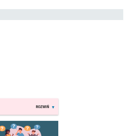
ROZWIŃ
INFORMACJE O ZMIANACH W ROZKŁADACH JAZDY MPK
worzy się w nowej karcie