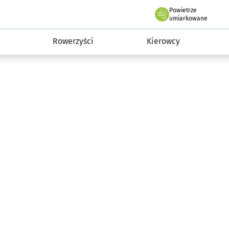
Powietrze
we Wrocławiu
munikacja
umiarkowane
Rowerzyści
Kierowcy