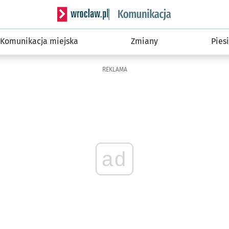
Serwis informacyjny wroclaw.pl podserwis: Ko
Komunikacja miejska
Zmiany
Piesi
REKLAMA
ad