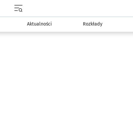
Menu główne portalu wroclaw.pl
Aktualności
Rozkłady