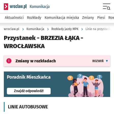
Serwis informacyjny wroclaw.pl podserwis: Komunikacja
Menu
Aktualności
Rozkłady
Komunikacja miejska
Zmiany
Piesi
Row
wroclaw.pl
Komunikacja
Rozkłady jazdy MPK
Linie na przystanku
Przystanek -
BRZEZIA ŁĄKA -
WROCŁAWSKA
Zmiany w rozkładach
ROZWIŃ
Poradnik Mieszkańca
- otworzy się w nowej karcie
Znajdź odpowiedź!
LINIE AUTOBUSOWE