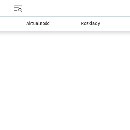
Menu główne portalu wroclaw.pl
Aktualności
Rozkłady