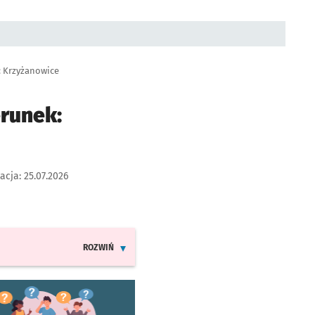
: Krzyżanowice
erunek:
zacja:
25.07.2026
ROZWIŃ
INFORMACJE O ZMIANACH W ROZKŁADACH JAZDY LIN
worzy się w nowej karcie