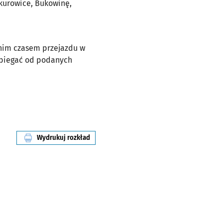
ikurowice, Bukowinę,
dnim czasem przejazdu w
dbiegać od podanych
Wydrukuj rozkład
linii nr 930