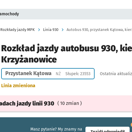
 samochody
Rozkłady jazdy MPK
Linia 930
Autobus 930, przystanek Kątowa, kier
Rozkład jazdy autobusu 930, ki
Krzyżanowice
Przystanek Kątowa
Przystanek na życzenie
NŻ
Słupek: 23553
Ostatnia aktuali
Linia zmieniona
ładach
jazdy
linii 930
( 10 zmian )
Masz pytanie? My znamy na
- ot
Znajdź odpowiedź!