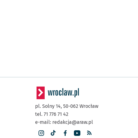
pl. Solny 14,
50-062
Wrocław
tel. 71 776 71 42
e-mail:
redakcja@araw.pl