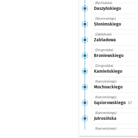
(Rychtalska)
Daszyńskiego
(Słonimskiego)
Słonimskiego
(Zakładowa)
Zakładowa
(Żmigrodzka)
Broniewskiego
(Żmigrodzka)
Kamieńskiego
(Kamieńskiego)
Mochnackiego
(Kamieńskiego)
Gąsiorowskiego
Prz
NŻ
(Kamieńskiego)
Jutrosińska
(Kamieńskiego)
Kamieńskiego (Szpital