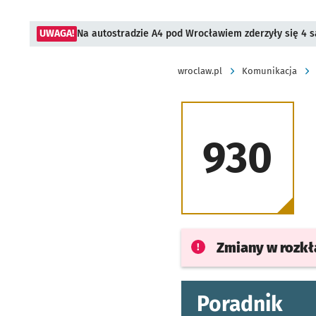
UWAGA!
Na autostradzie A4 pod Wrocławiem zderzyły się 4
wroclaw.pl
Komunikacja
930
Zmiany w rozk
Poradnik