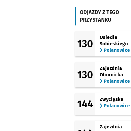
(Kamieńskiego)
Milicka
ODJAZDY Z TEGO
PRZYSTANKU
(Kamieńskiego)
Kątowa
Przystanek na
NŻ
(Kamieńskiego)
Osiedle
130
Ługowa
Sobieskiego
Polanowice
(Kamieńskiego)
Starościńska
(Główna)
Zajezdnia
Krzyżanowice
130
Obornicka
Polanowice
Zwycięska
144
Polanowice
Zajezdnia