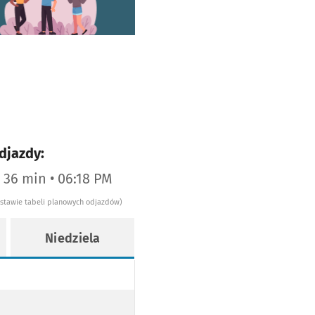
djazdy:
a 36 min • 06:18 PM
dstawie tabeli planowych odjazdów)
Niedziela
. PARKOWA
PASIKUROWICE, BUKOWINĘ, BĄKOW, ŁOZINĘ, TOKARY, SIEDLEC
WICE, BUKOWINĘ, BĄKOW, ŁOZINĘ, TOKARY, SIEDLEC