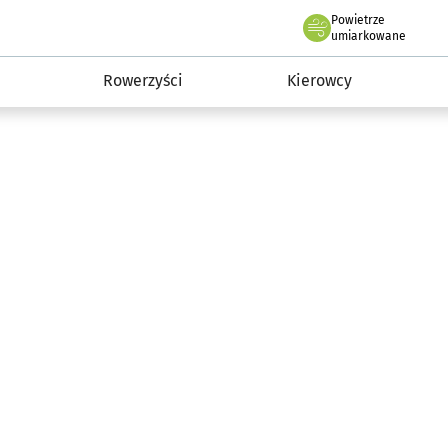
Powietrze
we Wrocławiu
munikacja
umiarkowane
Rowerzyści
Kierowcy