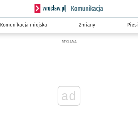
Serwis informacyjny wroclaw.pl podserwis: Ko
Komunikacja miejska
Zmiany
Piesi
REKLAMA
ad