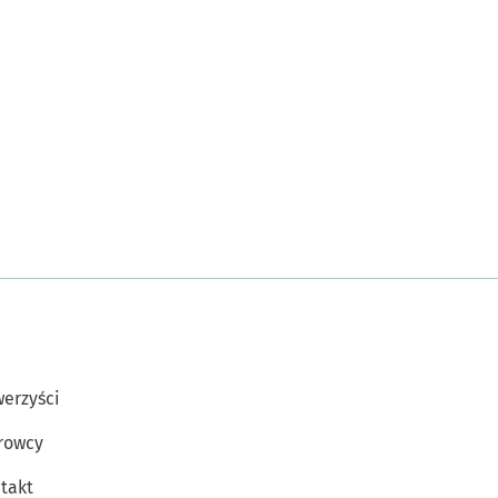
erzyści
rowcy
takt