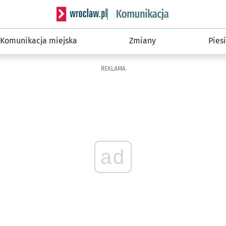
Serwis informacyjny wroclaw.pl podserwis: Ko
Komunikacja miejska
Zmiany
Piesi
REKLAMA
ad