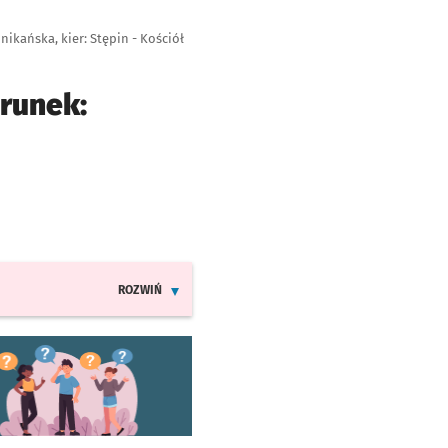
ikańska, kier: Stępin - Kościół
erunek:
ROZWIŃ
INFORMACJE O ZMIANACH W ROZKŁADACH JAZDY LIN
worzy się w nowej karcie