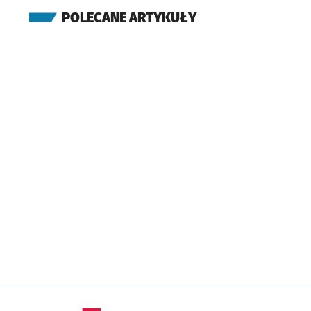
POLECANE ARTYKUŁY
(Bursztynowa)
Kamień - Skrzy.
Przy
NŻ
(Diamentowa)
Kamień -
Diamentowa
Przysta
NŻ
Byków - Ogrodowa
Przystanek na życzenie
NŻ
Byków - Jaśminowa
Przystanek na życzenie
NŻ
Borowa - Skrzy.
Przy
NŻ
Stępin
Przystanek na 
NŻ
Stępin - Kościół