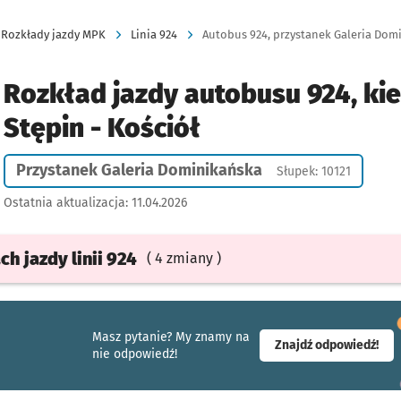
Rozkłady jazdy MPK
Linia 924
Autobus 924, przystanek Galeria Domin
Rozkład jazdy autobusu 924, ki
Stępin - Kościół
Przystanek Galeria Dominikańska
Słupek: 10121
Ostatnia aktualizacja:
11.04.2026
ach
jazdy
linii 924
( 4 zmiany )
Masz pytanie? My znamy na
- ot
Znajdź odpowiedź!
nie odpowiedź!