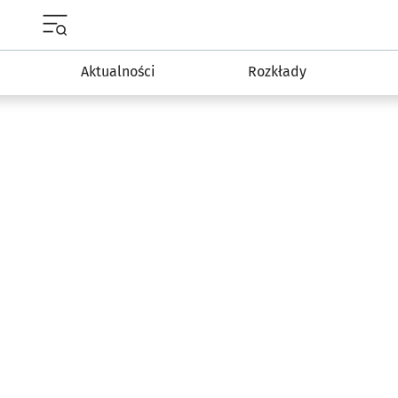
Menu główne portalu wroclaw.pl
Aktualności
Rozkłady