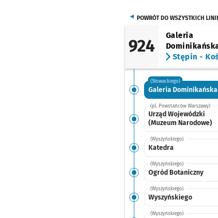
POWRÓT DO WSZYSTKICH LINI
Galeria
924
Dominikańsk
Stępin - Ko
(Słowackiego)
Galeria Dominikańska
(pl. Powstańców Warszawy)
Urząd Wojewódzki
(Muzeum Narodowe)
(Wyszyńskiego)
Katedra
(Wyszyńskiego)
Ogród Botaniczny
(Wyszyńskiego)
Wyszyńskiego
(Wyszyńskiego)