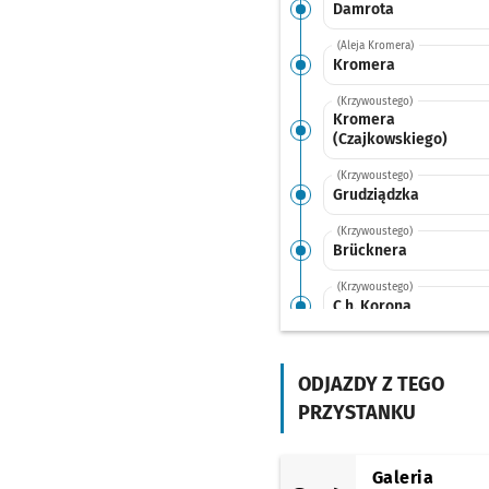
Damrota
(Aleja Kromera)
Kromera
(Krzywoustego)
Kromera
(Czajkowskiego)
(Krzywoustego)
Grudziądzka
(Krzywoustego)
Brücknera
(Krzywoustego)
C.h. Korona
(Krzywoustego)
Zielna
Przystanek na 
NŻ
ODJAZDY Z TEGO
(Krzywoustego)
PRZYSTANKU
Psie Pole
(Bierutowska)
Psie Pole (Rondo
Galeria