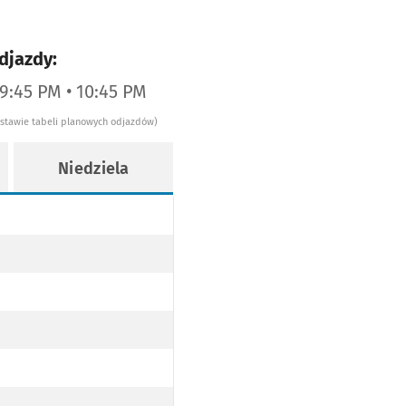
djazdy:
09:45 PM • 10:45 PM
dstawie tabeli planowych odjazdów)
Niedziela
MIEŃ - SKRZY. PO TRASIE)
MIEŃ - SKRZY. PO TRASIE)
KRZY. PO TRASIE)