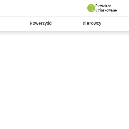
Powietrze
we Wrocławiu
munikacja
umiarkowane
Rowerzyści
Kierowcy