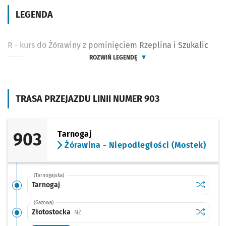
LEGENDA
R - kurs do Żórawiny z pominięciem Rzeplina i Szukalic
ROZWIŃ LEGENDĘ
TRASA PRZEJAZDU LINII NUMER 903
903
Tarnogaj
Żórawina - Niepodległości (Mostek)
(Tarnogajska)
Sprawdź p
Tarnogaj
Tarnogaj
(Gazowa)
Sprawdź p
Złotosto
Złotostocka
Przystanek na życzenie
NŻ