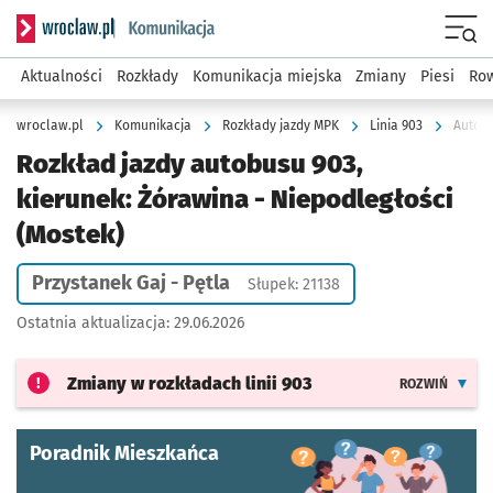
Serwis informacyjny wroclaw.pl podserwis: Komunikacja
Menu
Aktualności
Rozkłady
Komunikacja miejska
Zmiany
Piesi
Row
wroclaw.pl
Komunikacja
Rozkłady jazdy MPK
Linia 903
Autobu
Rozkład jazdy autobusu 903,
kierunek: Żórawina - Niepodległości
(Mostek)
Przystanek Gaj - Pętla
Słupek: 21138
Ostatnia aktualizacja:
29.06.2026
Zmiany w rozkładach
linii 903
ROZWIŃ
Poradnik Mieszkańca