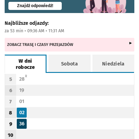
- otworzy się w nowej karcie
Znajdź odpowiedź!
Najbliższe odjazdy:
za 53 min • 09:36 AM • 11:31 AM
ZOBACZ TRASĘ I CZASY PRZEJAZDÓW
W dni
Sobota
Niedziela
robocze
Rozkład jazdy -
W dni robocze
R - KURS DO ŻÓRAWINY Z POMINIĘCIEM RZEPLINA I SZUKALIC
R
28
5
Odjazd
minut po godzinie 5
Godzina odjazdu
19
6
Odjazd
minut po godzinie 6
Godzina odjazdu
01
7
Odjazd
minut po godzinie 7
Godzina odjazdu
02
8
Odjazd
minut po godzinie 8
Godzina odjazdu
36
9
Odjazd
minut po godzinie 9
Godzina odjazdu
10
Godzina odjazdu