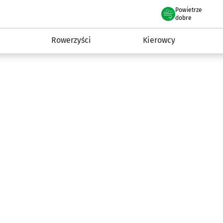
Powietrze
we Wrocławiu
munikacja
dobre
Rowerzyści
Kierowcy