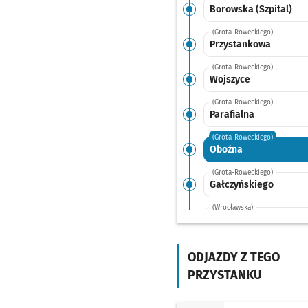
Borowska (Szpital)
(Grota-Roweckiego)
Przystankowa
(Grota-Roweckiego)
Wojszyce
(Grota-Roweckiego)
Parafialna
(Grota-Roweckiego)
Oboźna
(Grota-Roweckiego)
Gałczyńskiego
(Wrocławska)
Biestrzyków -
Wrocławska
Przysta
NŻ
ODJAZDY Z TEGO
(Wrocławska)
Suchy Dwór - Skrzy.
PRZYSTANKU
(Wrocławska/Główna
Sprawdź proponowane
Suchy Dwór - Skrzy.
Czas przejazdu
8'