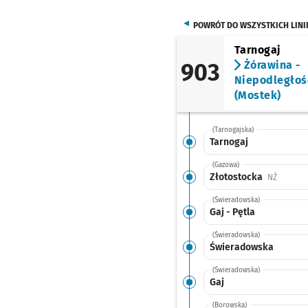
POWRÓT DO WSZYSTKICH LINI
Tarnogaj
903
Żórawina -
Niepodległoś
(Mostek)
(Tarnogajska)
Tarnogaj
(Gazowa)
Złotostocka
Przystan
NŻ
(Świeradowska)
Gaj - Pętla
(Świeradowska)
Świeradowska
(Świeradowska)
Gaj
(Borowska)