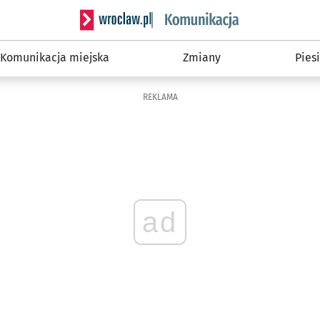
Serwis informacyjny wroclaw.pl podserwis: Ko
Komunikacja miejska
Zmiany
Piesi
REKLAMA
ad