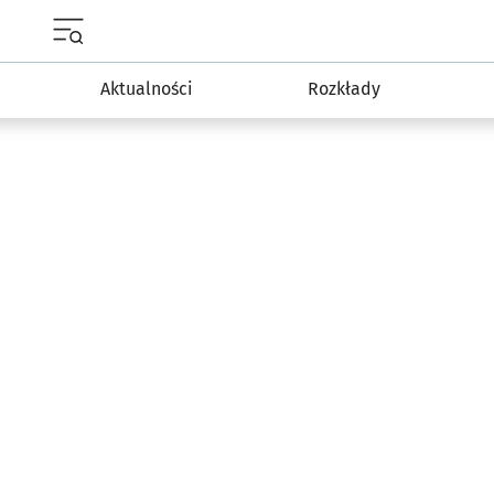
Menu główne portalu wroclaw.pl
Aktualności
Rozkłady