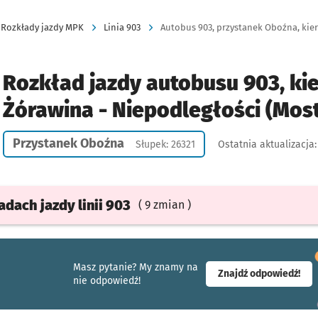
Rozkłady jazdy MPK
Linia 903
Autobus 903, przystanek Oboźna, kier
Rozkład jazdy autobusu 903, ki
Żórawina - Niepodległości (Mos
Przystanek Oboźna
Słupek: 26321
Ostatnia aktualizacja
ładach
jazdy
linii 903
( 9 zmian )
Masz pytanie? My znamy na
- ot
Znajdź odpowiedź!
nie odpowiedź!