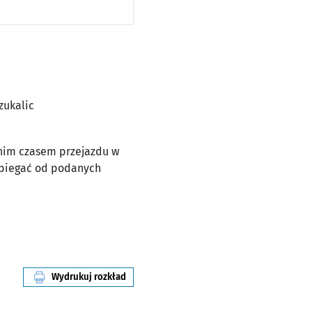
zukalic
dnim czasem przejazdu w
dbiegać od podanych
Wydrukuj rozkład
linii nr 903