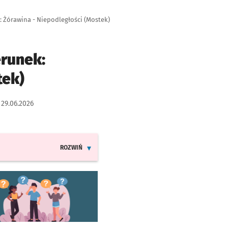
: Żórawina - Niepodległości (Mostek)
erunek:
tek)
:
29.06.2026
ROZWIŃ
INFORMACJE O ZMIANACH W ROZKŁADACH JAZDY LIN
worzy się w nowej karcie