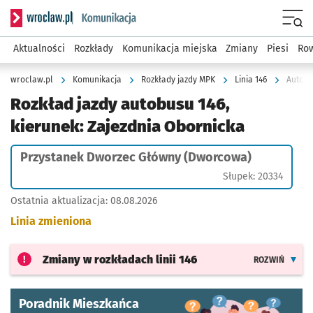
Serwis informacyjny wroclaw.pl podserwis: Komunikacja
Menu
Aktualności
Rozkłady
Komunikacja miejska
Zmiany
Piesi
Row
wroclaw.pl
Komunikacja
Rozkłady jazdy MPK
Linia 146
Autobu
Rozkład jazdy autobusu 146,
kierunek: Zajezdnia Obornicka
Przystanek Dworzec Główny (Dworcowa)
Słupek: 20334
Ostatnia aktualizacja:
08.08.2026
Linia zmieniona
Zmiany w rozkładach
linii 146
ROZWIŃ
Poradnik Mieszkańca