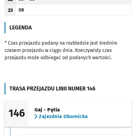
Odjazd
minut po godzinie 22
Odjazd
minut po godzinie 22
Godzina odjazdu
08
23
Odjazd
minut po godzinie 23
Godzina odjazdu
LEGENDA
* Czas przejazdu podany na rozkładzie jest średnim
czasem przejazdu w ciągu dnia. Rzeczywisty czas
przejazdu może odbiegać od podanych wartości.
TRASA PRZEJAZDU LINII NUMER 146
146
Gaj - Pętla
Zajezdnia Obornicka