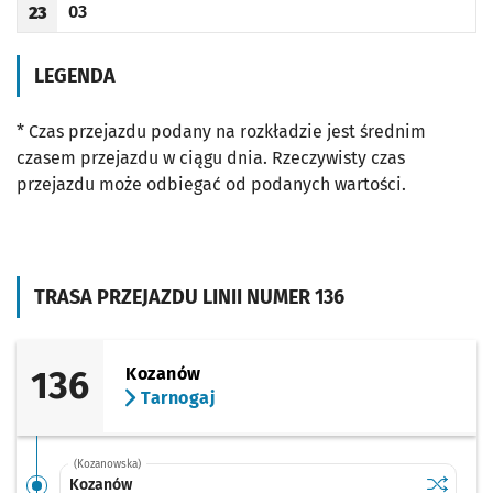
03
23
Odjazd
minut po godzinie 23
Godzina odjazdu
LEGENDA
* Czas przejazdu podany na rozkładzie jest średnim
czasem przejazdu w ciągu dnia. Rzeczywisty czas
przejazdu może odbiegać od podanych wartości.
TRASA PRZEJAZDU LINII NUMER 136
136
Kozanów
Tarnogaj
(Kozanowska)
Sprawdź p
Kozanów
Kozanów