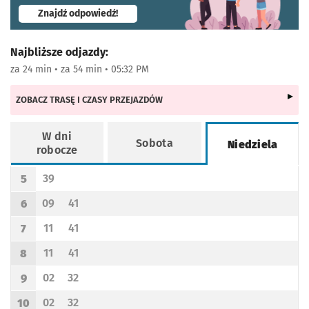
- otworzy się w nowej karcie
Znajdź odpowiedź!
Najbliższe odjazdy:
za 24 min • za 54 min • 05:32 PM
ZOBACZ TRASĘ I CZASY PRZEJAZDÓW
W dni
Sobota
Niedziela
robocze
Rozkład jazdy -
Niedziela
39
5
Odjazd
minut po godzinie 5
Godzina odjazdu
09
41
6
Odjazd
minut po godzinie 6
Odjazd
minut po godzinie 6
Godzina odjazdu
11
41
7
Odjazd
minut po godzinie 7
Odjazd
minut po godzinie 7
Godzina odjazdu
11
41
8
Odjazd
minut po godzinie 8
Odjazd
minut po godzinie 8
Godzina odjazdu
02
32
9
Odjazd
minut po godzinie 9
Odjazd
minut po godzinie 9
Godzina odjazdu
02
32
10