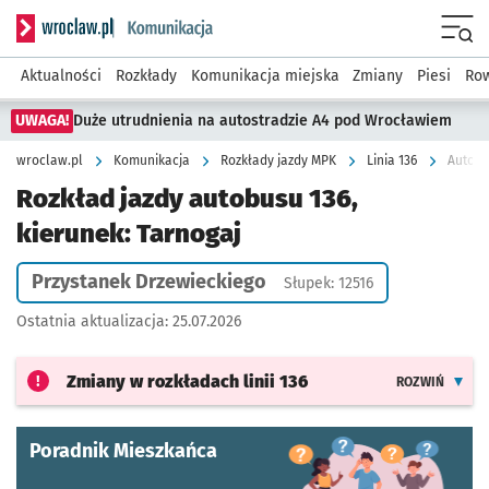
Serwis informacyjny wroclaw.pl podserwis: Komunikacja
Menu
Aktualności
Rozkłady
Komunikacja miejska
Zmiany
Piesi
Row
UWAGA!
Duże utrudnienia na autostradzie A4 pod Wrocławiem
wroclaw.pl
Komunikacja
Rozkłady jazdy MPK
Linia 136
Autobu
Rozkład jazdy autobusu 136,
kierunek: Tarnogaj
Przystanek Drzewieckiego
Słupek: 12516
Ostatnia aktualizacja:
25.07.2026
Zmiany w rozkładach
linii 136
ROZWIŃ
Poradnik Mieszkańca