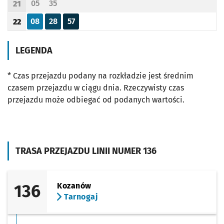
05
35
21
Odjazd
minut po godzinie 21
Odjazd
minut po godzinie 21
Godzina odjazdu
08
28
57
22
Odjazd
minut po godzinie 22
Odjazd
minut po godzinie 22
Odjazd
minut po godzinie 22
Godzina odjazdu
LEGENDA
* Czas przejazdu podany na rozkładzie jest średnim
czasem przejazdu w ciągu dnia. Rzeczywisty czas
przejazdu może odbiegać od podanych wartości.
TRASA PRZEJAZDU LINII NUMER 136
136
Kozanów
Tarnogaj