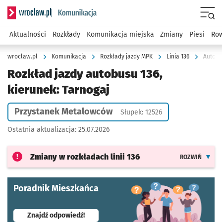
Serwis informacyjny wroclaw.pl podserwis: Komunikacja
Menu
Aktualności
Rozkłady
Komunikacja miejska
Zmiany
Piesi
Row
wroclaw.pl
Komunikacja
Rozkłady jazdy MPK
Linia 136
Autobu
Rozkład jazdy autobusu 136,
kierunek: Tarnogaj
Przystanek Metalowców
Słupek: 12526
Ostatnia aktualizacja:
25.07.2026
Zmiany w rozkładach
linii 136
ROZWIŃ
Poradnik Mieszkańca
- otworzy się w nowej karcie
Znajdź odpowiedź!