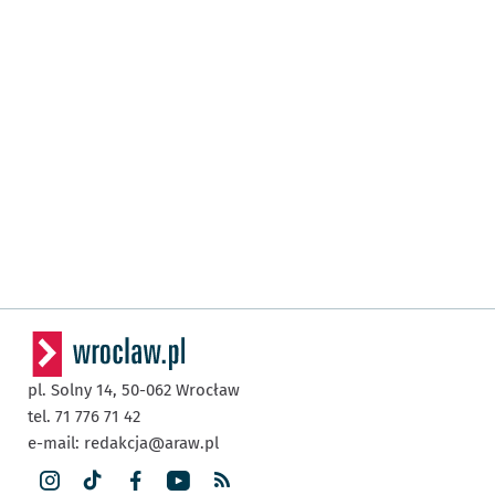
pl. Solny 14,
50-062
Wrocław
tel. 71 776 71 42
e-mail:
redakcja@araw.pl