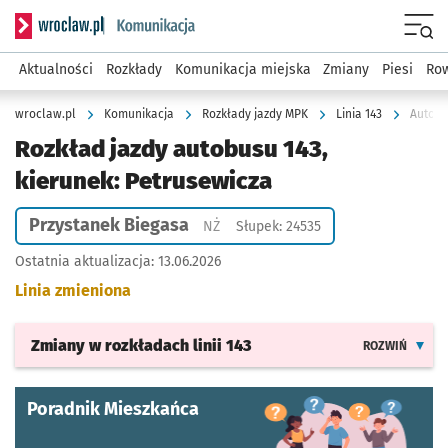
Serwis informacyjny wroclaw.pl podserwis: Komunikacja
Menu
Aktualności
Rozkłady
Komunikacja miejska
Zmiany
Piesi
Row
wroclaw.pl
Komunikacja
Rozkłady jazdy MPK
Linia 143
Autobu
Rozkład jazdy autobusu 143,
kierunek: Petrusewicza
Przystanek Biegasa
Przystanek na życzenie
NŻ
Słupek: 24535
Ostatnia aktualizacja:
13.06.2026
Linia zmieniona
Zmiany w rozkładach
linii 143
ROZWIŃ
Poradnik Mieszkańca