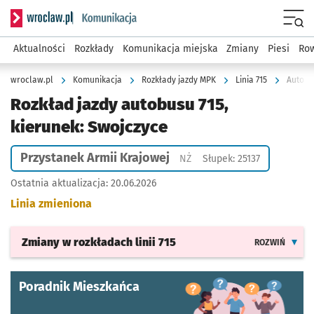
Serwis informacyjny wroclaw.pl podserwis: Komunikacja
Menu
Aktualności
Rozkłady
Komunikacja miejska
Zmiany
Piesi
Row
wroclaw.pl
Komunikacja
Rozkłady jazdy MPK
Linia 715
Autobus
Rozkład jazdy autobusu 715,
kierunek: Swojczyce
Przystanek Armii Krajowej
Przystanek na życzenie
NŻ
Słupek: 25137
Ostatnia aktualizacja:
20.06.2026
Linia zmieniona
Zmiany w rozkładach
linii 715
ROZWIŃ
Poradnik Mieszkańca