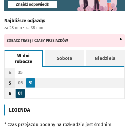
- otworzy się w nowej karcie
Znajdź odpowiedź!
Najbliższe odjazdy:
za 28 min • za 38 min
ZOBACZ TRASĘ I CZASY PRZEJAZDÓW
W dni
Sobota
Niedziela
robocze
Rozkład jazdy -
W dni robocze
35
4
Odjazd
minut po godzinie 4
Godzina odjazdu
05
51
5
Odjazd
minut po godzinie 5
Odjazd
minut po godzinie 5
Godzina odjazdu
01
6
Odjazd
minut po godzinie 6
Godzina odjazdu
LEGENDA
* Czas przejazdu podany na rozkładzie jest średnim