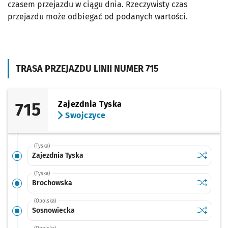
czasem przejazdu w ciągu dnia. Rzeczywisty czas
przejazdu może odbiegać od podanych wartości.
TRASA PRZEJAZDU LINII NUMER 715
715
Zajezdnia Tyska
Swojczyce
(Tyska)
Sprawdź p
Zajezdnia
Zajezdnia Tyska
(Tyska)
Sprawdź p
Brochow
Brochowska
(Opolska)
Sprawdź p
Sosnowi
Sosnowiecka