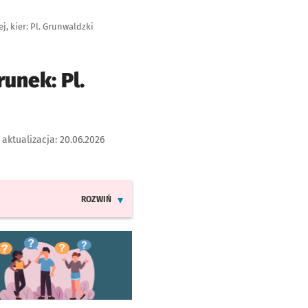
j, kier: Pl. Grunwaldzki
unek: Pl.
 aktualizacja:
20.06.2026
ROZWIŃ
INFORMACJE O ZMIANACH W ROZKŁADACH JAZDY LINI
worzy się w nowej karcie