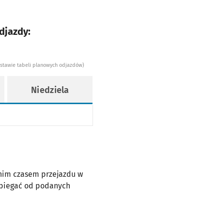
djazdy:
dstawie tabeli planowych odjazdów)
Niedziela
dnim czasem przejazdu w
dbiegać od podanych