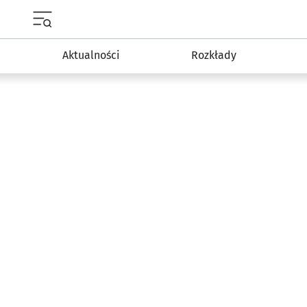
Menu główne portalu wroclaw.pl
Aktualności
Rozkłady