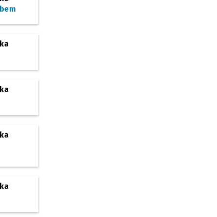
ębem
ska
ska
ska
ska