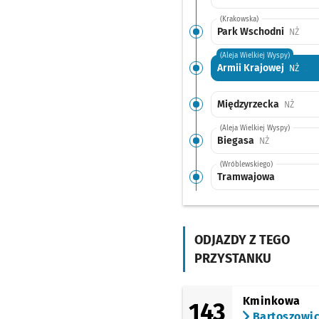
(Krakowska)
Park Wschodni
Przys
NŻ
(Aleja Wielkiej Wyspy)
Armii Krajowej
Przys
NŻ
Międzyrzecka
Przyst
NŻ
(Aleja Wielkiej Wyspy)
Biegasa
Przystanek n
NŻ
(Wróblewskiego)
Tramwajowa
(Wajdy)
Hala Stulecia
ODJAZDY Z TEGO
(Skłodowskiej-Curie)
Kliniki - Politechnika
PRZYSTANKU
Wrocławska
(pl. Grunwaldzki)
Pl. Grunwaldzki
Kminkowa
143
Bartoszowi