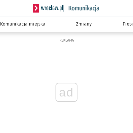
Serwis informacyjny wroclaw.pl podserwis: Ko
Komunikacja miejska
Zmiany
Piesi
REKLAMA
ad