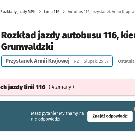
Rozkłady jazdy MPK
Linia 116
Autobus 116, przystanek Armii Krajowe
Rozkład jazdy autobusu 116, kier
Grunwaldzki
Przystanek Armii Krajowej
Przystanek na życzenie
NŻ
Słupek: 25137
Ostatnia
ach
jazdy
linii 116
( 4 zmiany )
Masz pytanie? My znamy na
- ot
Znajdź odpowiedź!
nie odpowiedź!