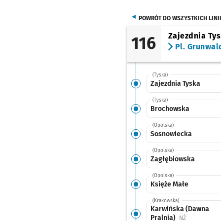
POWRÓT DO WSZYSTKICH LINI
Zajezdnia Ty
116
Pl. Grunwal
(Tyska)
Zajezdnia Tyska
(Tyska)
Brochowska
(Opolska)
Sosnowiecka
(Opolska)
Zagłębiowska
(Opolska)
Księże Małe
(Krakowska)
Karwińska (Dawna
Pralnia)
Przystanek n
NŻ