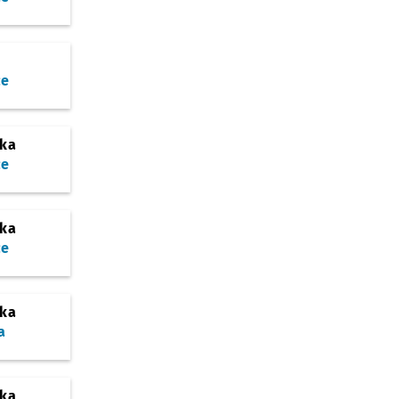
ce
ska
ce
ska
ce
ska
a
ska