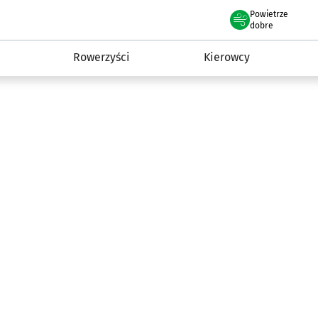
Powietrze
we Wrocławiu
munikacja
dobre
Rowerzyści
Kierowcy