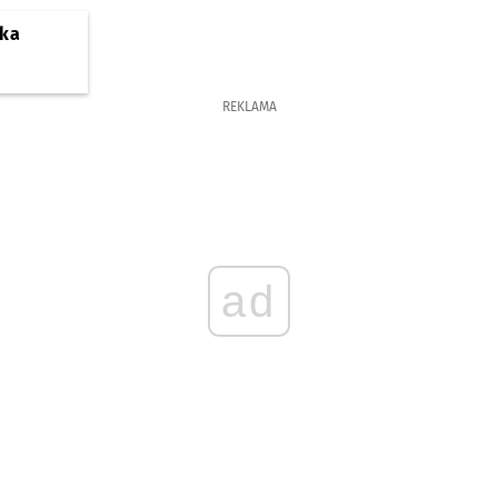
ska
REKLAMA
ad