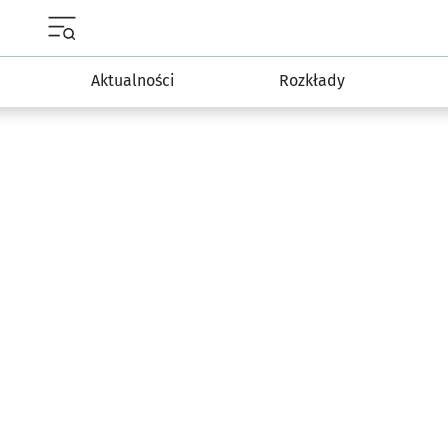
Menu główne portalu wroclaw.pl
Aktualności
Rozkłady