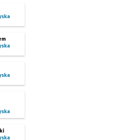
yska
em
yska
yska
yska
ki
yska