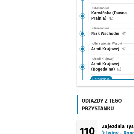
(Krakowska)
Karwińska (Dawna
Pralnia)
Przystanek n
NŻ
(Krakowska)
Park Wschodni
Przys
NŻ
(Aleja Wielkiej Wyspy)
Armii Krajowej
Przys
NŻ
(Armii Krajowej)
Armii Krajowej
(Bogedaina)
Przysta
NŻ
(Tarnogajska)
Klimasa
(Tarnogajska)
Tarnogaj
ODJAZDY Z TEGO
PRZYSTANKU
(Gazowa)
Złotostocka
Przystan
NŻ
(Świeradowska)
Zajezdnia Ty
110
Gaj - Pętla
Iwiny - Ron