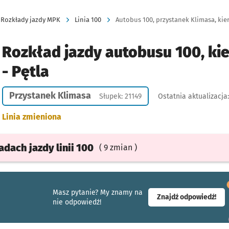
Rozkłady jazdy MPK
Linia 100
Autobus 100, przystanek Klimasa, kier:
Rozkład jazdy autobusu 100, kie
- Pętla
Przystanek Klimasa
Słupek: 21149
Ostatnia aktualizacja
Linia zmieniona
ładach
jazdy
linii 100
( 9 zmian )
Masz pytanie? My znamy na
- ot
Znajdź odpowiedź!
nie odpowiedź!