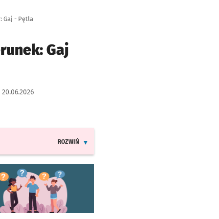
 Gaj - Pętla
runek: Gaj
:
20.06.2026
ROZWIŃ
INFORMACJE O ZMIANACH W ROZKŁADACH JAZDY LIN
worzy się w nowej karcie