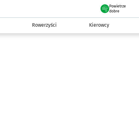
Powietrze
we Wrocławiu
munikacja
dobre
Rowerzyści
Kierowcy