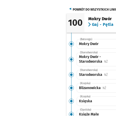
POWRÓT DO WSZYSTKICH LINI
Mokry Dwór
100
Gaj - Pętla
(Batorego)
Mokry Dwór
(Starodworska)
Mokry Dwór -
Starodworska
Przys
NŻ
(Starodworska)
Starodworska
Przys
NŻ
(Księska)
Blizanowicka
Przyst
NŻ
(Księska)
Księska
(Opolska)
Księże Małe