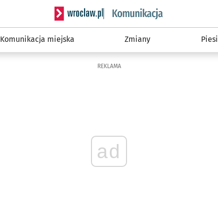
Serwis informacyjny wroclaw.pl podserwis: Ko
Komunikacja miejska
Zmiany
Piesi
REKLAMA
ad