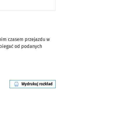
dnim czasem przejazdu w
dbiegać od podanych
Wydrukuj rozkład
linii nr 100