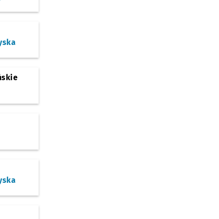
yska
ńskie
yska