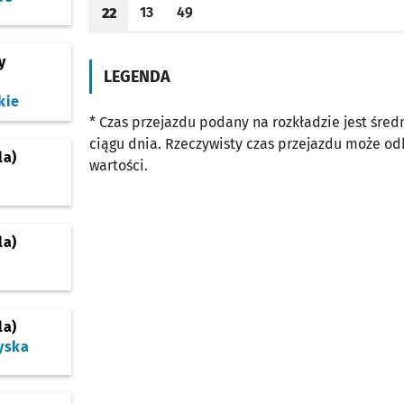
13
49
22
Odjazd
minut po godzinie 22
Odjazd
minut po godzinie 22
Godzina odjazdu
y
LEGENDA
kie
* Czas przejazdu podany na rozkładzie jest śre
ciągu dnia. Rzeczywisty czas przejazdu może o
la)
wartości.
la)
la)
yska