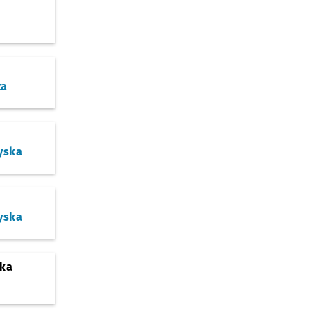
za
yska
yska
ska