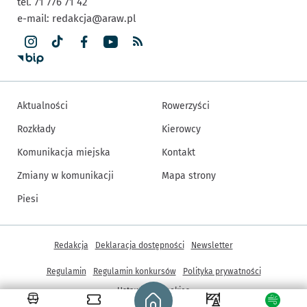
tel. 71 776 71 42
e-mail:
redakcja@araw.pl
Aktualności
Rowerzyści
Rozkłady
Kierowcy
Komunikacja miejska
Kontakt
Zmiany w komunikacji
Mapa strony
Piesi
Inne informacje
Redakcja
Deklaracja dostępności
Newsletter
Regulamin
Regulamin konkursów
Polityka prywatności
Strona główna - wroclaw.pl
Ustawienia cookies