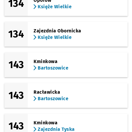
134
Oporów
Księże Wielkie
(Opolska)
Sprawdź propo
Brochowska
Czas prz
Brochowska
10'
(Tyska)
Sprawdź propo
Księże Wielki
Czas prz
Księże Wielkie
11'
134
Zajezdnia Obornicka
Księże Wielkie
143
Kminkowa
Bartoszowice
143
Racławicka
Bartoszowice
143
Kminkowa
Zajezdnia Tyska