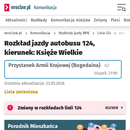
Serwis informacyjny wroclaw.pl podserwis: Komunikacja
Menu
Aktualności
Rozkłady
Komunikacja miejska
Zmiany
Piesi
Row
wroclaw.pl
Komunikacja
Rozkłady jazdy MPK
Linia 124
Autobu
Rozkład jazdy autobusu 124,
kierunek: Księże Wielkie
Przystanek Armii Krajowej (Bogedaina)
Przystanek
NŻ
Słupek: 21161
Ostatnia aktualizacja:
23.05.2026
Linia zmieniona
Zmiany w rozkładach
linii 124
ROZWIŃ
Poradnik Mieszkańca