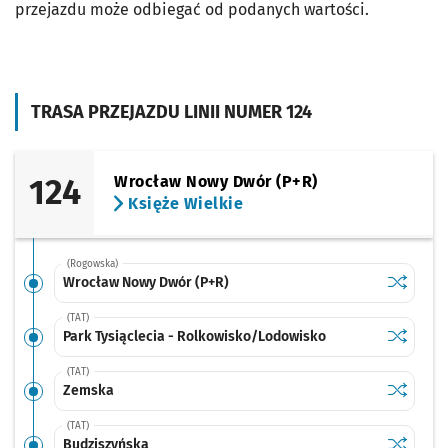
przejazdu może odbiegać od podanych wartości.
TRASA PRZEJAZDU LINII NUMER 124
124
Wrocław Nowy Dwór (P+R)
Księże Wielkie
(Rogowska)
Sprawdź p
Wrocław 
Wrocław Nowy Dwór (P+R)
(TAT)
Sprawdź p
Park Tysi
Park Tysiąclecia - Rolkowisko/Lodowisko
(TAT)
Sprawdź p
Zemska
Zemska
(TAT)
Sprawdź p
Budziszy
Budziszyńska