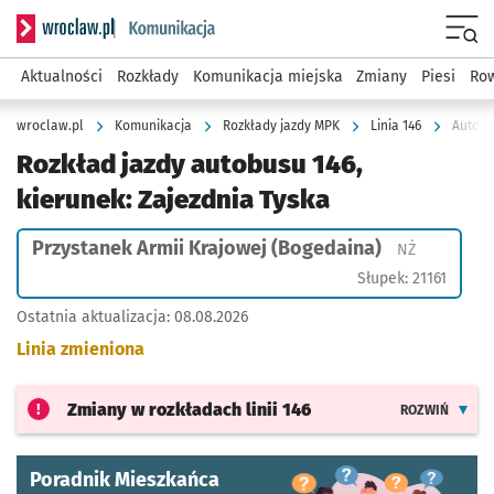
Serwis informacyjny wroclaw.pl podserwis: Komunikacja
Menu
Aktualności
Rozkłady
Komunikacja miejska
Zmiany
Piesi
Row
wroclaw.pl
Komunikacja
Rozkłady jazdy MPK
Linia 146
Autobu
Rozkład jazdy autobusu 146,
kierunek: Zajezdnia Tyska
Przystanek Armii Krajowej (Bogedaina)
Przystanek
NŻ
Słupek: 21161
Ostatnia aktualizacja:
08.08.2026
Linia zmieniona
Zmiany w rozkładach
linii 146
ROZWIŃ
Poradnik Mieszkańca