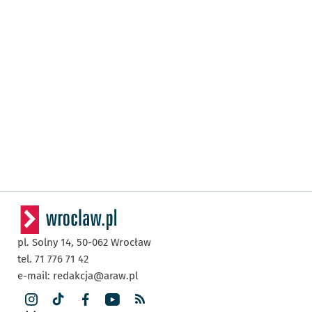
pl. Solny 14,
50-062
Wrocław
tel. 71 776 71 42
e-mail:
redakcja@araw.pl