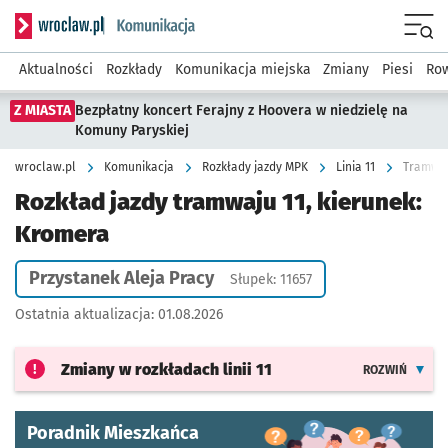
Serwis informacyjny wroclaw.pl podserwis: Komunikacja
Menu
Aktualności
Rozkłady
Komunikacja miejska
Zmiany
Piesi
Row
Z MIASTA
Bezpłatny koncert Ferajny z Hoovera w niedzielę na
Komuny Paryskiej
wroclaw.pl
Komunikacja
Rozkłady jazdy MPK
Linia 11
Tramwaj 
Rozkład jazdy tramwaju 11, kierunek:
Kromera
Przystanek Aleja Pracy
Słupek: 11657
Ostatnia aktualizacja:
01.08.2026
Zmiany w rozkładach
linii 11
ROZWIŃ
Poradnik Mieszkańca