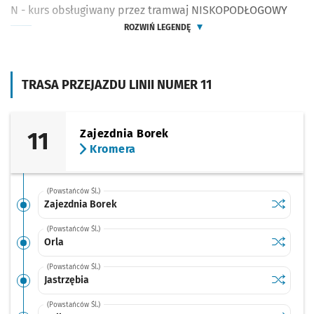
N - kurs obsługiwany przez tramwaj NISKOPODŁOGOWY
ROZWIŃ LEGENDĘ
TRASA PRZEJAZDU LINII NUMER 11
11
Zajezdnia Borek
Kromera
(Powstańców Śl.)
Sprawdź p
Zajezdni
Zajezdnia Borek
(Powstańców Śl.)
Sprawdź p
Orla
Orla
(Powstańców Śl.)
Sprawdź p
Jastrzębi
Jastrzębia
(Powstańców Śl.)