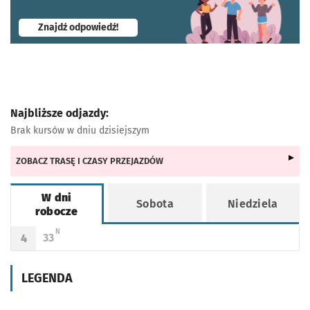
- otworzy się w nowej karcie
Znajdź odpowiedź!
Najbliższe odjazdy:
Brak kursów w dniu dzisiejszym
ZOBACZ TRASĘ I CZASY PRZEJAZDÓW
W dni
Sobota
Niedziela
robocze
Rozkład jazdy -
W dni robocze
N - KURS OBSŁUGIWANY PRZEZ TRAMWAJ NISKOPODŁOGOWY
N
33
4
Odjazd
minut po godzinie 4
Godzina odjazdu
LEGENDA