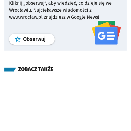
Kliknij „obserwuj”, aby wiedzieć, co dzieje się we
Wrocławiu.
Najciekawsze wiadomości z
www.wroclaw.pl znajdziesz w Google News!
profil
google news
serwisu wroclaw
Obserwuj
ZOBACZ TAKŻE