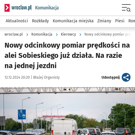
Serwis informacyjny wroclaw.pl podserwis: Komunikacja
Menu
Aktualności
Rozkłady
Komunikacja miejska
Zmiany
Piesi
Row
wroclaw.pl
Komunikacja
Kierowcy
Nowy odcinkowy pomiar prędkoś
Nowy odcinkowy pomiar prędkości na
alei Sobieskiego już działa. Na razie
na jednej jezdni
Data publikacji:
Autor:
artykuł
12.12.2024 20:20 |
Błażej Organisty
Udostępnij
Kliknij, aby zobaczyć galerię