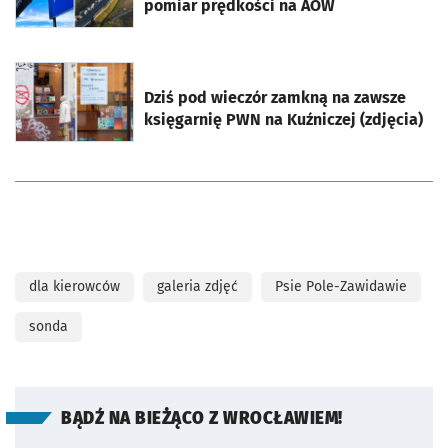
pomiar prędkości na AOW
otworzy się w nowej karcie
Dziś pod wieczór zamkną na zawsze
księgarnię PWN na Kuźniczej (zdjęcia)
dla kierowców
galeria zdjęć
Psie Pole-Zawidawie
sonda
BĄDŹ NA BIEŻĄCO Z WROCŁAWIEM!