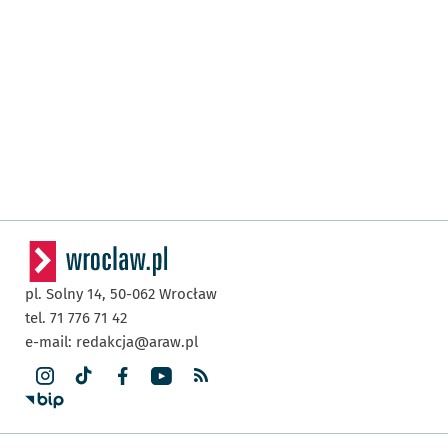
pl. Solny 14,
50-062
Wrocław
tel. 71 776 71 42
e-mail:
redakcja@araw.pl