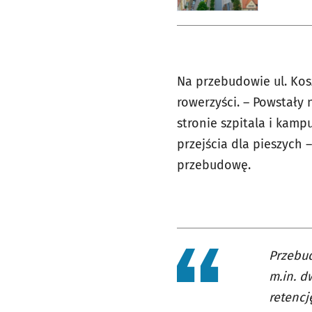
Na przebudowie ul. Kosz
rowerzyści. – Powstał
stronie szpitala i kam
przejścia dla pieszych 
przebudowę.
Przebud
m.in. 
retenc