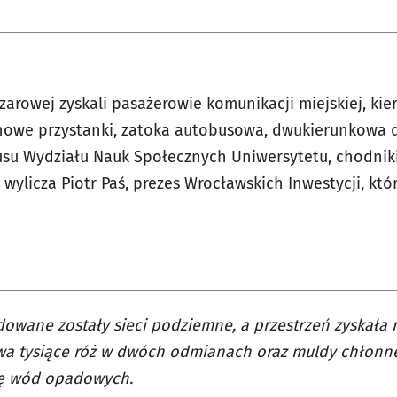
arowej zyskali pasażerowie komunikacji miejskiej, kier
y nowe przystanki, zatoka autobusowa, dwukierunkowa
pusu Wydziału Nauk Społecznych Uniwersytetu, chodni
– wylicza Piotr Paś, prezes Wrocławskich Inwestycji, kt
owane zostały sieci podziemne, a przestrzeń zyskała
dwa tysiące róż w dwóch odmianach oraz muldy chłonn
ję wód opadowych.