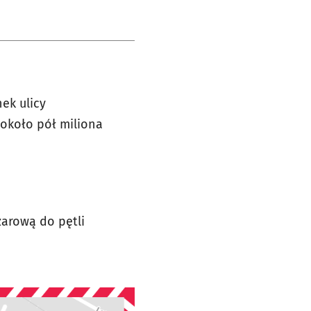
ek ulicy
 około pół miliona
zarową do pętli