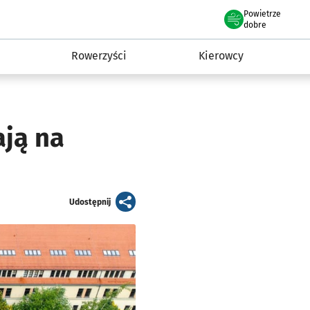
Powietrze
we Wrocławiu
munikacja
dobre
Rowerzyści
Kierowcy
ają na
artykuł
Udostępnij