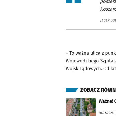
poszerz
Koszaro
Jacek Su
– To ważna ulica z punk
Wojewódzkiego Szpitala
Wojsk Lądowych. Od lat 
ZOBACZ RÓWN
otworzy się w nowej karcie
Ważne! 
30.05.2026
|