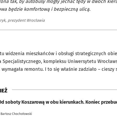
ona tak, by autobusy mogły jechać tędy w dwóch kier
wa będzie komfortową i bezpieczną ulicą.
tryk, prezydent Wrocławia
tu widzenia mieszkańców i obsługi strategicznych obie
 Specjalistycznego, kompleksu Uniwersytetu Wrocławs
wymagała remontu. I to się właśnie zadziało – cieszy 
IEŻ
Od soboty Koszarową w obu kierunkach. Koniec przebu
 Bartosz Chochołowski