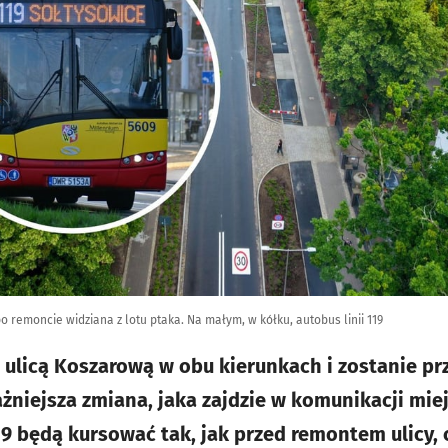
 remoncie widziana z lotu ptaka. Na małym, w kółku, autobus linii 119
ić ulicą Koszarową w obu kierunkach i zostanie p
ażniejsza zmiana, jaka zajdzie w komunikacji mie
119 będą kursować tak, jak przed remontem ulicy, 