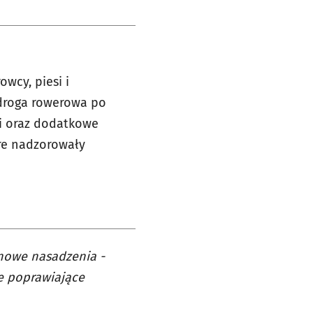
owcy, piesi i
 droga rowerowa po
ki oraz dodatkowe
óre nadzorowały
 nowe nasadzenia -
e poprawiające