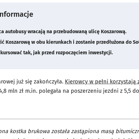
informacje
ca autobusy wracają na przebudowaną ulicę Koszarową.
zić Koszarową w obu kierunkach i zostanie przedłużona do So
ą kursować tak, jak przed rozpoczęciem inwestycji.
rowej już się zakończyła.
Kierowcy w pełni korzystają 
4,8 mln zł m.in. polegała na poszerzeniu jezdni z 5,5 d
na kostka brukowa została zastąpiona masą bitumiczną