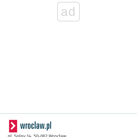
ad
pl. Solny 14,
50-062
Wrocław