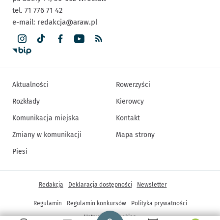
tel. 71 776 71 42
e-mail:
redakcja@araw.pl
Aktualności
Rowerzyści
Rozkłady
Kierowcy
Komunikacja miejska
Kontakt
Zmiany w komunikacji
Mapa strony
Piesi
Inne informacje
Redakcja
Deklaracja dostępności
Newsletter
Regulamin
Regulamin konkursów
Polityka prywatności
Strona główna - wroclaw.pl
Ustawienia cookies