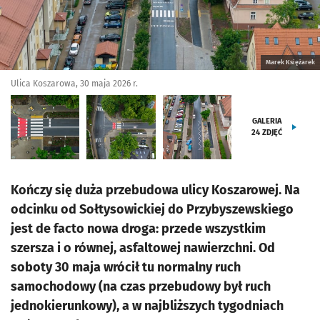
Marek Księżarek
Ulica Koszarowa, 30 maja 2026 r.
GALERIA
24
ZDJĘĆ
Kończy się duża przebudowa ulicy Koszarowej. Na
odcinku od Sołtysowickiej do Przybyszewskiego
jest de facto nowa droga: przede wszystkim
szersza i o równej, asfaltowej nawierzchni. Od
soboty 30 maja wrócił tu normalny ruch
samochodowy (na czas przebudowy był ruch
jednokierunkowy), a w najbliższych tygodniach