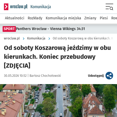
Serwis informacyjny wroclaw.pl podserwis: Komunikacja
Menu
Aktualności
Rozkłady
Komunikacja miejska
Zmiany
Piesi
Row
SPORT
Panthers Wrocław - Vienna Wikings 34:31
wroclaw.pl
Komunikacja
Od soboty Koszarową w obu kierunkach. Ko
Od soboty Koszarową jeździmy w obu
kierunkach. Koniec przebudowy
[ZDJĘCIA]
Data publikacji:
Autor:
artykuł
30.05.2026 10:52 |
Bartosz Chochołowski
Udostępnij
Kliknij, aby zobaczyć galerię
Kliknij, aby powiększyć