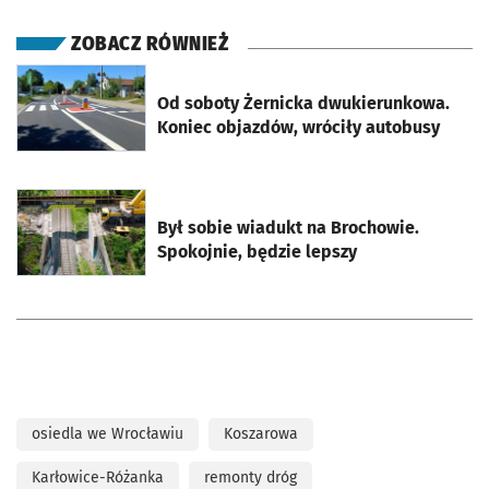
ZOBACZ RÓWNIEŻ
otworzy się w nowej karcie
Od soboty Żernicka dwukierunkowa.
Koniec objazdów, wróciły autobusy
otworzy się w nowej karcie
Był sobie wiadukt na Brochowie.
Spokojnie, będzie lepszy
osiedla we Wrocławiu
Koszarowa
Karłowice-Różanka
remonty dróg