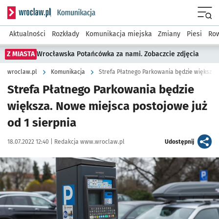
Serwis informacyjny wroclaw.pl podserwis: Komunikacja
Menu
Aktualności
Rozkłady
Komunikacja miejska
Zmiany
Piesi
Row
Z MIASTA
Wrocławska Potańcówka za nami. Zobaczcie zdjęcia
wroclaw.pl
Komunikacja
Strefa Płatnego Parkowania będzie
większa. Nowe miejsca postojowe już
od 1 sierpnia
Data publikacji:
Autor:
artykuł
18.07.2022 12:40 |
Redakcja www.wroclaw.pl
Udostępnij
Kliknij, aby powiększyć