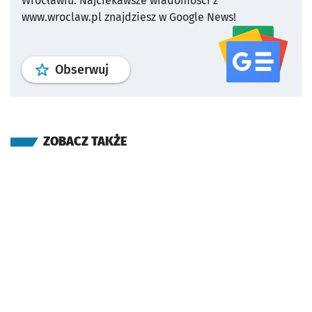
Wrocławiu.
Najciekawsze wiadomości z
www.wroclaw.pl znajdziesz w Google News!
profil
google news
serwisu wroclaw
Obserwuj
ZOBACZ TAKŻE