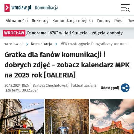
Serwis informacyjny wroclaw.pl podserwis: Komunikacja
Menu
Aktualności
Rozkłady
Komunikacja miejska
Zmiany
Piesi
Row
WROCŁAW
„Panorama 1670” w Hali Stulecia – zdjęcia z soboty
wroclaw.pl
Komunikacja
MPK rozstrzygnęło fotograficzny konkurs i je
Gratka dla fanów komunikacji i
dobrych zdjęć - zobacz kalendarz MPK
na 2025 rok [GALERIA]
Data publikacji:
Autor:
30.12.2024 18:37 |
Bartosz Chochołowski
|
aktualizacja:
2
artykuł
Udostępnij
lata temu, 30.12.2024
Kliknij, aby zobaczyć galerię