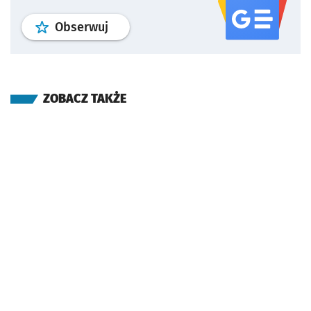
profil
google news
serwisu wroclaw
Obserwuj
ZOBACZ TAKŻE