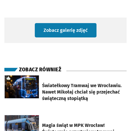
Zobacz galerię zdjęć
ZOBACZ RÓWNIEŻ
otworzy się w nowej karcie
Światełkowy Tramwaj we Wrocławiu.
Nawet Mikołaj chciał się przejechać
świąteczną stopiątką
otworzy się w nowej karcie
Magia świąt w MPK Wrocław!