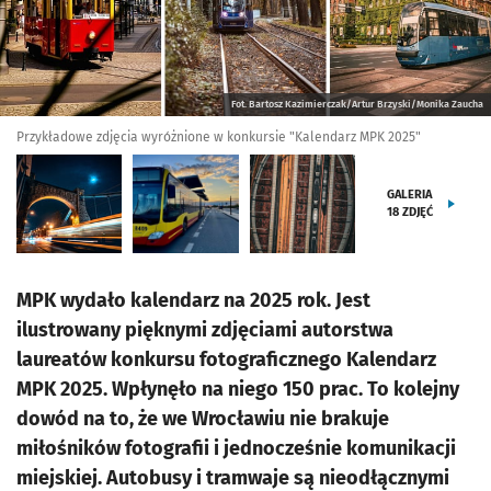
Fot. Bartosz Kazimierczak/Artur Brzyski/Monika Zaucha
Przykładowe zdjęcia wyróżnione w konkursie "Kalendarz MPK 2025"
GALERIA
18
ZDJĘĆ
MPK wydało kalendarz na 2025 rok. Jest
ilustrowany pięknymi zdjęciami autorstwa
laureatów konkursu fotograficznego Kalendarz
MPK 2025. Wpłynęło na niego 150 prac. To kolejny
dowód na to, że we Wrocławiu nie brakuje
miłośników fotografii i jednocześnie komunikacji
miejskiej. Autobusy i tramwaje są nieodłącznymi