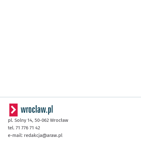
pl. Solny 14,
50-062
Wrocław
tel. 71 776 71 42
e-mail:
redakcja@araw.pl