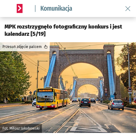
Wróć 
Serwis informacyjny wroclaw.pl podserwis: Komunikacja
MPK rozstrzygnęło fotograficzny konkurs i jest
kalendarz [5/19]
Przesuń zdjęcie palcem
Fot. Miłosz Jakubowski