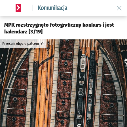
Wróć 
Serwis informacyjny wroclaw.pl podserwis: Komunikacja
MPK rozstrzygnęło fotograficzny konkurs i jest
kalendarz [3/19]
Przesuń zdjęcie palcem