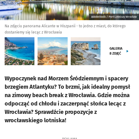
AdobeStock / Port Lotniczy Wrocław
Na zdjęciu panorama Alicante w Hiszpanii - to jedno z miast, do którego
dostaniemy się lecąc z Wrocławia
GALERIA
8
ZDJĘĆ
Wypoczynek nad Morzem Śródziemnym i spacery
brzegiem Atlantyku? To brzmi, jak idealny pomysł
na zimowy beach break z Wrocławia. Gdzie można
odpocząć od chłodu i zaczerpnąć słońca lecąc z
Wrocławia? Sprawdźcie propozycje z
wrocławskiego lotniska!