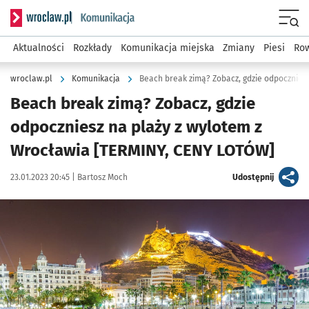
Serwis informacyjny wroclaw.pl podserwis: Komunikacja
Menu
Aktualności
Rozkłady
Komunikacja miejska
Zmiany
Piesi
Row
wroclaw.pl
Komunikacja
Beach break zimą? Zobacz, gdzie
odpoczniesz na plaży z wylotem z
Wrocławia [TERMINY, CENY LOTÓW]
Data publikacji:
Autor:
artykuł
23.01.2023 20:45 |
Bartosz Moch
Udostępnij
Kliknij, aby zobaczyć galerię