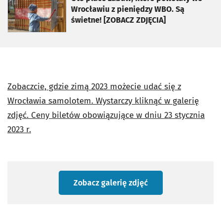
Wrocławiu z pieniędzy WBO. Są
świetne! [ZOBACZ ZDJĘCIA]
Zobaczcie, gdzie zimą 2023 możecie udać się z
Wrocławia samolotem. Wystarczy kliknąć w galerię
zdjęć. Ceny biletów obowiązujące w dniu 23 stycznia
2023 r.
Zobacz galerię zdjęć