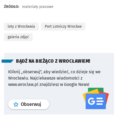
ŹRÓDŁO:
materiały prasowe
loty z Wrocławia
Port Lotniczy Wrocław
galeria zdjęć
BĄDŹ NA BIEŻĄCO Z WROCŁAWIEM!
Kliknij „obserwuj”, aby wiedzieć, co dzieje się we
Wrocławiu.
Najciekawsze wiadomości z
www.wroclaw.pl znajdziesz w Google News!
profil
google news
serwisu wroclaw
Obserwuj