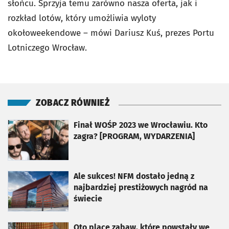
słońcu. Sprzyja temu zarówno nasza oferta, jak i
rozkład lotów, który umożliwia wyloty
okołoweekendowe – mówi Dariusz Kuś, prezes Portu
Lotniczego Wrocław.
ZOBACZ RÓWNIEŻ
otworzy się w nowej karcie
Finał WOŚP 2023 we Wrocławiu. Kto
zagra? [PROGRAM, WYDARZENIA]
otworzy się w nowej karcie
Ale sukces! NFM dostało jedną z
najbardziej prestiżowych nagród na
świecie
otworzy się w nowej karcie
Oto place zabaw, które powstały we