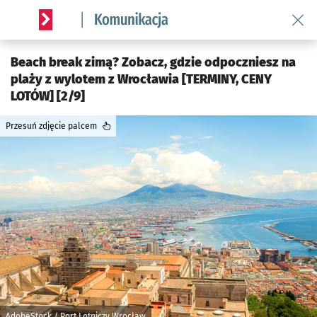
Wróć 
Serwis informacyjny wroclaw.pl podserwis: Komunikacja
Beach break zimą? Zobacz, gdzie odpoczniesz na
plaży z wylotem z Wrocławia [TERMINY, CENY
LOTÓW] [2/9]
Przesuń zdjęcie palcem
AdobeStock / Port Lotniczy Wrocław