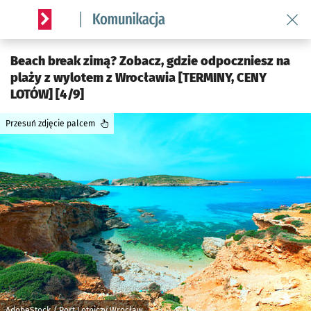
Wróć 
Serwis informacyjny wroclaw.pl podserwis: Komunikacja
Beach break zimą? Zobacz, gdzie odpoczniesz na
plaży z wylotem z Wrocławia [TERMINY, CENY
LOTÓW] [4/9]
Przesuń zdjęcie palcem
AdobeStock / Port Lotniczy Wrocław