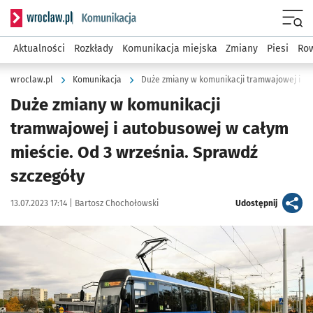
Serwis informacyjny wroclaw.pl podserwis: Komunikacja
Menu
Aktualności
Rozkłady
Komunikacja miejska
Zmiany
Piesi
Row
wroclaw.pl
Komunikacja
Duże zmiany w komunikacji
tramwajowej i autobusowej w całym
mieście. Od 3 września. Sprawdź
szczegóły
Data publikacji:
Autor:
artykuł
13.07.2023 17:14 |
Bartosz Chochołowski
Udostępnij
Kliknij, aby powiększyć