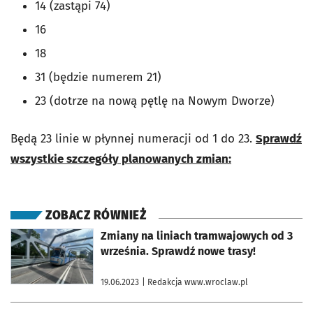
14 (zastąpi 74)
16
18
31 (będzie numerem 21)
23 (dotrze na nową pętlę na Nowym Dworze)
Będą 23 linie w płynnej numeracji od 1 do 23.
Sprawdź
wszystkie szczegóły planowanych zmian:
ZOBACZ RÓWNIEŻ
otworzy się w nowej karcie
Zmiany na liniach tramwajowych od 3
września. Sprawdź nowe trasy!
19.06.2023
| Redakcja www.wroclaw.pl