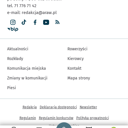
tel. 71 776 71 42
e-mail:
redakcja@araw.pl
Aktualności
Rowerzyści
Rozkłady
Kierowcy
Komunikacja miejska
Kontakt
Zmiany w komunikacji
Mapa strony
Piesi
Inne informacje
Redakcja
Deklaracja dostępności
Newsletter
Regulamin
Regulamin konkursów
Polityka prywatności
Strona główna - wroclaw.pl
Ustawienia cookies