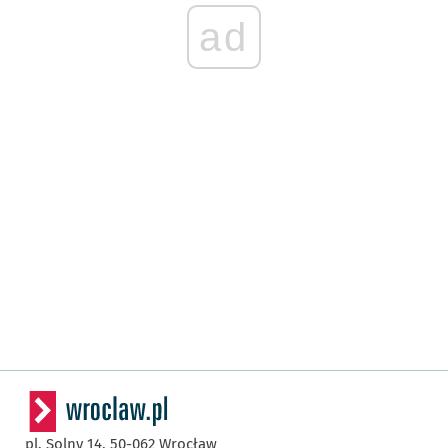
ad
pl. Solny 14,
50-062
Wrocław