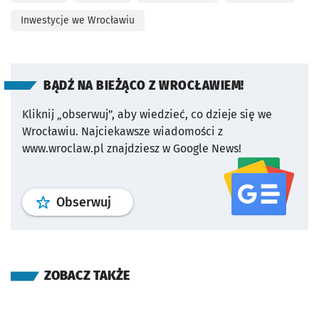
Inwestycje we Wrocławiu
BĄDŹ NA BIEŻĄCO Z WROCŁAWIEM!
Kliknij „obserwuj”, aby wiedzieć, co dzieje się we
Wrocławiu.
Najciekawsze wiadomości z
www.wroclaw.pl znajdziesz w Google News!
profil
google news
serwisu wroclaw
Obserwuj
ZOBACZ TAKŻE